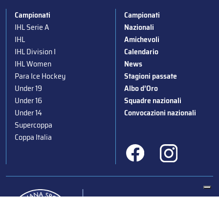
Campionati
Campionati
IHL Serie A
Nazionali
IHL
Amichevoli
IHL Division I
Calendario
IHL Women
News
Para Ice Hockey
Stagioni passate
Under 19
Albo d’Oro
Under 16
Squadre nazionali
Under 14
Convocazioni nazionali
Supercoppa
Coppa Italia