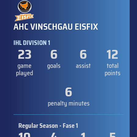
AHC VINSCHGAU EISFIX
IHL DIVISION 1
23
6
6
12
game
goals
assist
total
played
points
6
penalty minutes
Regular Season - Fase 1