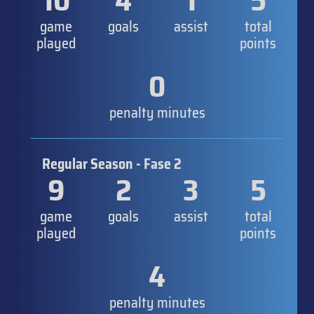
10
4
1
5
game
goals
assist
total
played
points
0
penalty minutes
Regular Season - Fase 2
9
2
3
5
game
goals
assist
total
played
points
4
penalty minutes