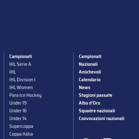
Campionati
Campionati
IHL Serie A
Nazionali
IHL
Amichevoli
IHL Division I
Calendario
IHL Women
News
Para Ice Hockey
Stagioni passate
Under 19
Albo d’Oro
Under 16
Squadre nazionali
Under 14
Convocazioni nazionali
Supercoppa
Coppa Italia