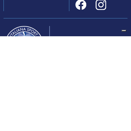
Federazione Italiana Sport del Ghiaccio
© 2024
Iscrizione al Registro delle Persone Giuridiche di Milano
n.1562/2017 CF 97016560159 | P. IVA 05235981007 Sede
Legale: Via Piranesi 46 – 20137 – Milano