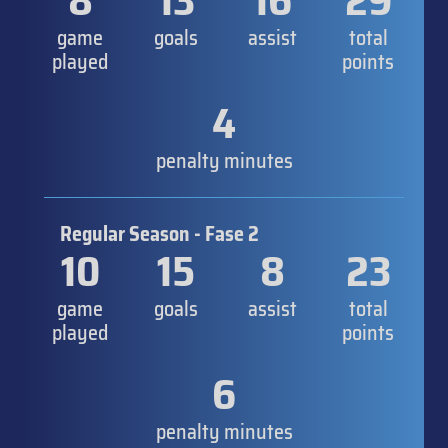
8
13
16
29
game
goals
assist
total
played
points
4
penalty minutes
Regular Season - Fase 2
10
15
8
23
game
goals
assist
total
played
points
6
penalty minutes