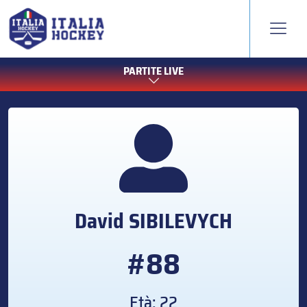
PARTITE LIVE
David
SIBILEVYCH
#88
Età: 22