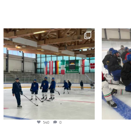
540
0