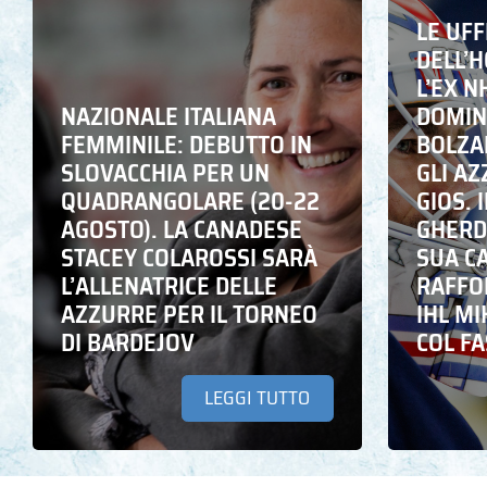
LE UFF
DELL’
L’EX N
NAZIONALE ITALIANA
DOMING
FEMMINILE: DEBUTTO IN
BOLZA
SLOVACCHIA PER UN
GLI A
QUADRANGOLARE (20-22
GIOS. I
AGOSTO). LA CANADESE
GHERD
STACEY COLAROSSI SARÀ
SUA C
L’ALLENATRICE DELLE
RAFFO
AZZURRE PER IL TORNEO
IHL M
DI BARDEJOV
COL F
LEGGI TUTTO