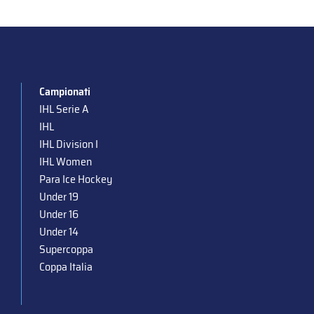
Campionati
IHL Serie A
IHL
IHL Division I
IHL Women
Para Ice Hockey
Under 19
Under 16
Under 14
Supercoppa
Coppa Italia