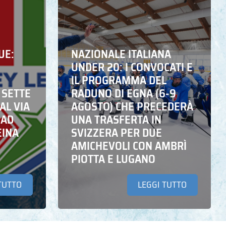
UE:
NAZIONALE ITALIANA
UNDER 20: I CONVOCATI E
IL PROGRAMMA DEL
 SETTE
RADUNO DI EGNA (6-9
AL VIA
AGOSTO) CHE PRECEDERÀ
 AD
UNA TRASFERTA IN
EINA
SVIZZERA PER DUE
AMICHEVOLI CON AMBRÌ
PIOTTA E LUGANO
TUTTO
LEGGI TUTTO