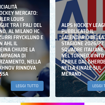
ICIALITÀ
HOCKEY MERCATO:
HLER LOUIS
UE TRA I PALI DEL
ALPS HOCKEY LEAG
NO. AL MILANO HC
PUBBLICATO IL
ZZURRI FRYCKLUND E
CALENDARIO DELLA
N AHL IL
STAGIONE 2026/27.
EINA CHIUDE LA
SQUADRE ITALIANE 
AMPAGNA DI
NEL TORNEO VINTO
RZAMENTO, NELLA
APRILE DAL GHERD
IKHNOV RINNOVA
NELLA FINALE SUL
ASSA
MERANO
LEGGI TUTTO
LEGGI 