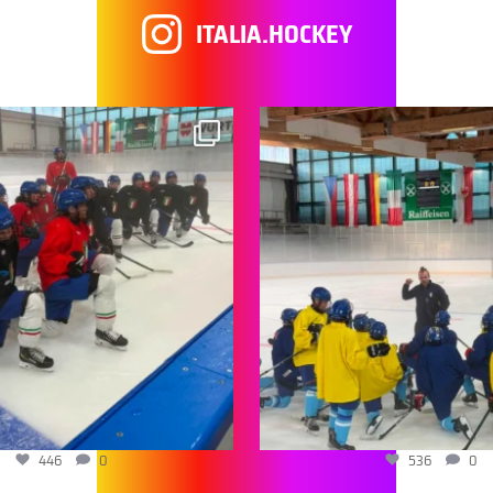
ITALIA.HOCKEY
446
0
536
0