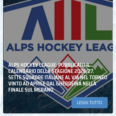
ALPS HOCKEY LEAGUE: PUBBLICATO IL
CALENDARIO DELLA STAGIONE 2026/27.
SETTE SQUADRE ITALIANE AL VIA NEL TORNEO
VINTO AD APRILE DAL GHERDEINA NELLA
FINALE SUL MERANO
LEGGI TUTTO