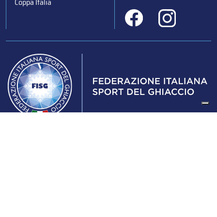
Coppa Italia
Federazione Italiana Sport del Ghiaccio
© 2024
Iscrizione al Registro delle Persone Giuridiche di Milano
n.1562/2017 CF 97016560159 | P. IVA 05235981007 Sede
Legale: Via Piranesi 46 – 20137 – Milano