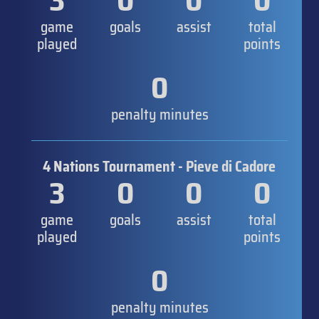
3
0
0
0
game
goals
assist
total
played
points
0
penalty minutes
4 Nations Tournament - Pieve di Cadore
3
0
0
0
game
goals
assist
total
played
points
0
penalty minutes