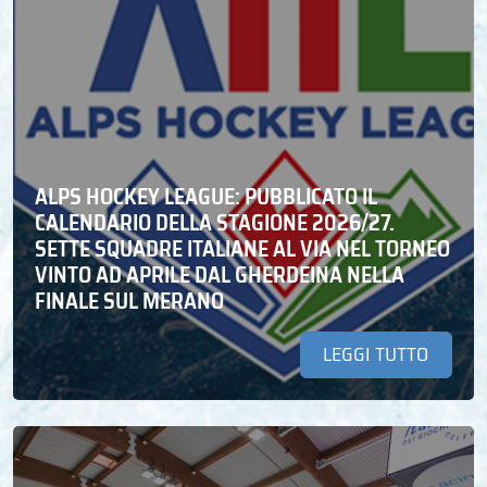
ALPS HOCKEY LEAGUE: PUBBLICATO IL
CALENDARIO DELLA STAGIONE 2026/27.
SETTE SQUADRE ITALIANE AL VIA NEL TORNEO
VINTO AD APRILE DAL GHERDEINA NELLA
FINALE SUL MERANO
LEGGI TUTTO