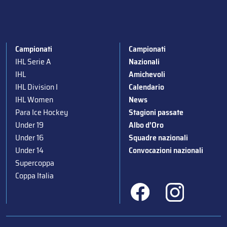
Campionati
Campionati
IHL Serie A
Nazionali
IHL
Amichevoli
IHL Division I
Calendario
IHL Women
News
Para Ice Hockey
Stagioni passate
Under 19
Albo d’Oro
Under 16
Squadre nazionali
Under 14
Convocazioni nazionali
Supercoppa
Coppa Italia