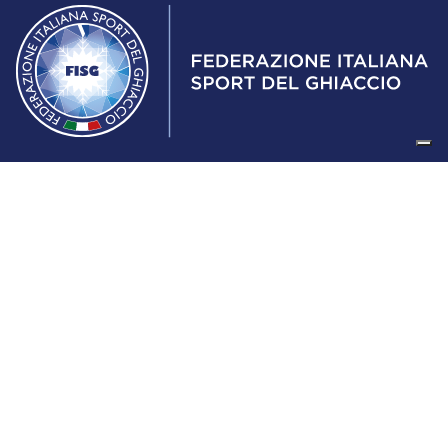
Federazione Italiana Sport del Ghiaccio
© 2024
Iscrizione al Registro delle Persone Giuridiche di Milano
n.1562/2017 CF 97016560159 | P. IVA 05235981007 Sede
Legale: Via Piranesi 46 – 20137 – Milano