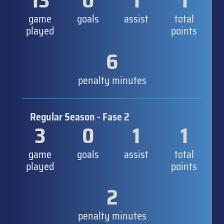
13
0
1
1
game
goals
assist
total
played
points
6
penalty minutes
Regular Season - Fase 2
3
0
1
1
game
goals
assist
total
played
points
2
penalty minutes