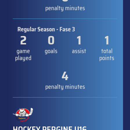
penalty minutes
Regular Season - Fase 3
2
0
1
1
game
goals
assist
total
played
points
4
penalty minutes
HOCKEY PERGINE U16