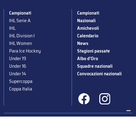
Campionati
Campionati
IHL Serie A
Nazionali
IHL
Amichevoli
IHL Division I
Calendario
IHL Women
News
Para Ice Hockey
Stagioni passate
Under 19
Albo d’Oro
Under 16
Squadre nazionali
Under 14
Convocazioni nazionali
Supercoppa
Coppa Italia