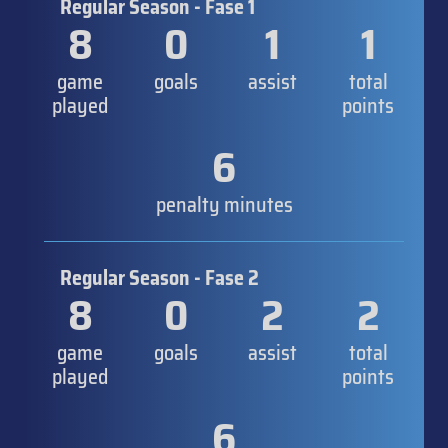
Regular Season - Fase 1
8
0
1
1
game
goals
assist
total
played
points
6
penalty minutes
Regular Season - Fase 2
8
0
2
2
game
goals
assist
total
played
points
6