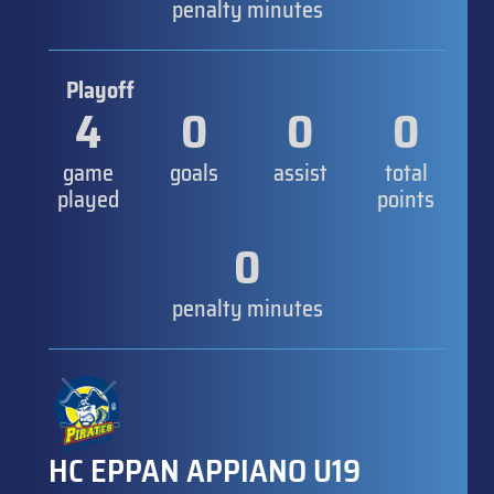
penalty minutes
Playoff
4
0
0
0
game
goals
assist
total
played
points
0
penalty minutes
HC EPPAN APPIANO U19