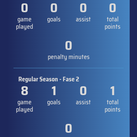
0
0
0
0
game
goals
assist
total
played
points
0
penalty minutes
Regular Season - Fase 2
8
1
0
1
game
goals
assist
total
played
points
0