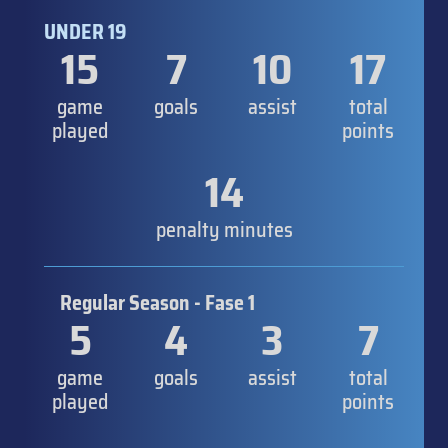
UNDER 19
15
7
10
17
game
goals
assist
total
played
points
14
penalty minutes
Regular Season - Fase 1
5
4
3
7
game
goals
assist
total
played
points