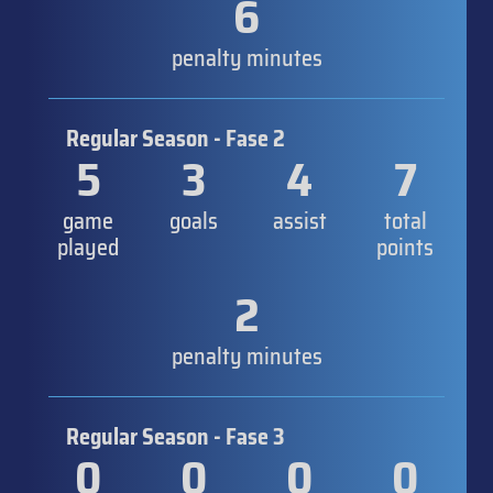
6
penalty minutes
Regular Season - Fase 2
5
3
4
7
game
goals
assist
total
played
points
2
penalty minutes
Regular Season - Fase 3
0
0
0
0