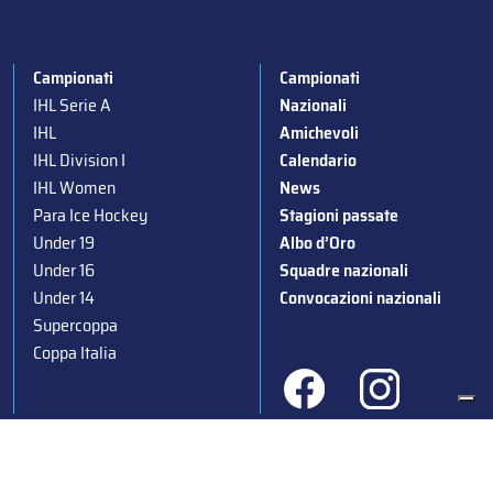
Campionati
Campionati
IHL Serie A
Nazionali
IHL
Amichevoli
IHL Division I
Calendario
IHL Women
News
Para Ice Hockey
Stagioni passate
Under 19
Albo d’Oro
Under 16
Squadre nazionali
Under 14
Convocazioni nazionali
Supercoppa
Coppa Italia