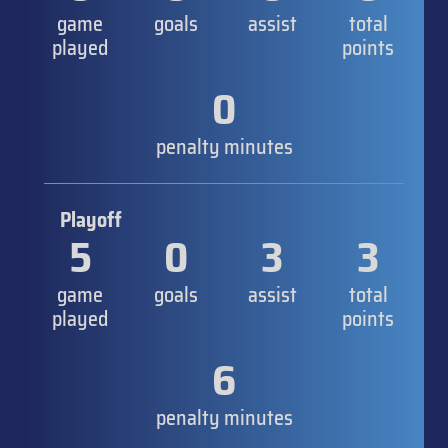
game
goals
assist
total
played
points
0
penalty minutes
Playoff
5
0
3
3
game
goals
assist
total
played
points
6
penalty minutes