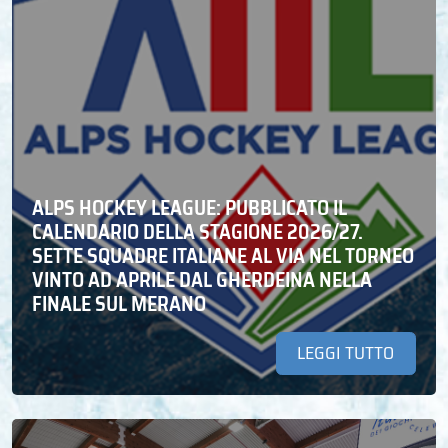
ALPS HOCKEY LEAGUE: PUBBLICATO IL
CALENDARIO DELLA STAGIONE 2026/27.
SETTE SQUADRE ITALIANE AL VIA NEL TORNEO
VINTO AD APRILE DAL GHERDEINA NELLA
FINALE SUL MERANO
LEGGI TUTTO