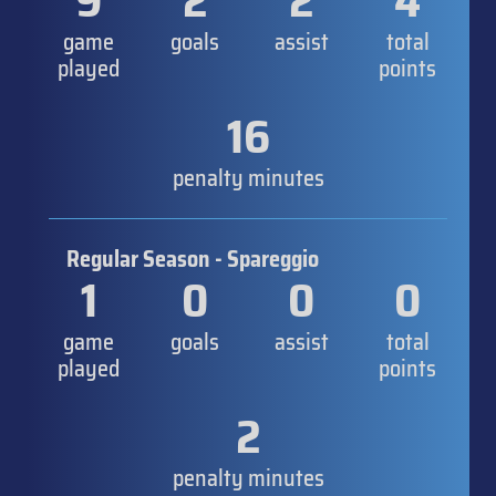
9
2
2
4
game
goals
assist
total
played
points
16
penalty minutes
Regular Season - Spareggio
1
0
0
0
game
goals
assist
total
played
points
2
penalty minutes