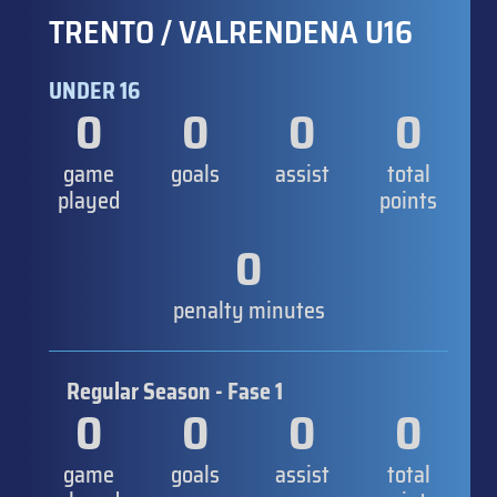
TRENTO / VALRENDENA U16
UNDER 16
0
0
0
0
game
goals
assist
total
played
points
0
penalty minutes
Regular Season - Fase 1
0
0
0
0
game
goals
assist
total