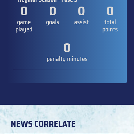
0
0
0
0
game
goals
assist
total
played
points
0
penalty minutes
NEWS CORRELATE