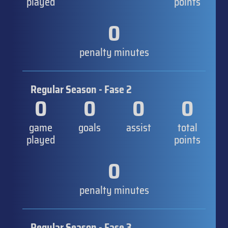
played
points
0
penalty minutes
Regular Season - Fase 2
0
0
0
0
game
goals
assist
total
played
points
0
penalty minutes
Regular Season - Fase 3