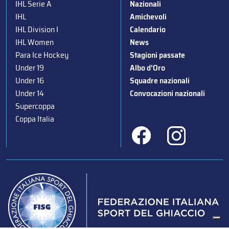
IHL Serie A
Nazionali
IHL
Amichevoli
IHL Division I
Calendario
IHL Women
News
Para Ice Hockey
Stagioni passate
Under 19
Albo d’Oro
Under 16
Squadre nazionali
Under 14
Convocazioni nazionali
Supercoppa
Coppa Italia