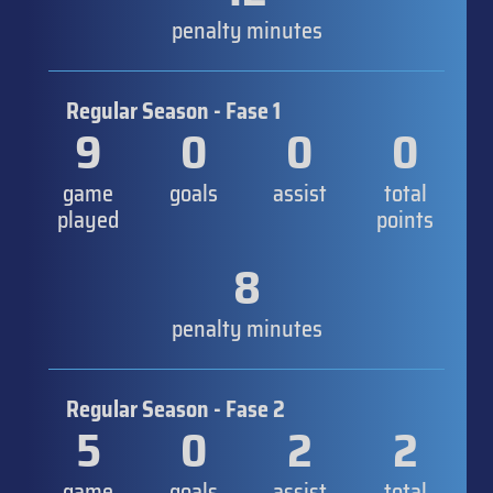
penalty minutes
Regular Season - Fase 1
9
0
0
0
game
goals
assist
total
played
points
8
penalty minutes
Regular Season - Fase 2
5
0
2
2
game
goals
assist
total