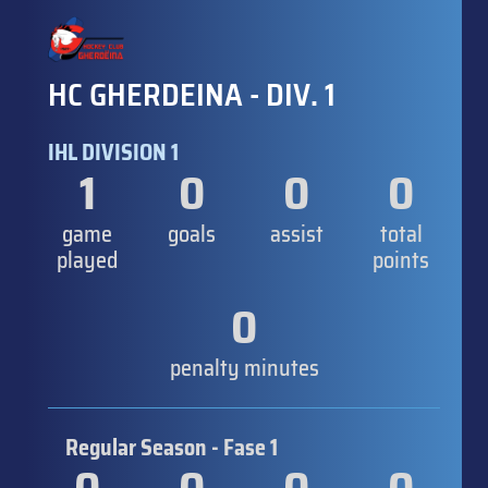
HC GHERDEINA - DIV. 1
IHL DIVISION 1
1
0
0
0
game
goals
assist
total
played
points
0
penalty minutes
Regular Season - Fase 1