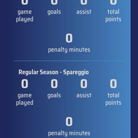
0
0
0
0
game
goals
assist
total
played
points
0
penalty minutes
Regular Season - Spareggio
0
0
0
0
game
goals
assist
total
played
points
0
penalty minutes