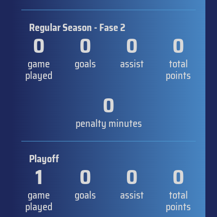
Regular Season - Fase 2
0
0
0
0
game
goals
assist
total
played
points
0
penalty minutes
Playoff
1
0
0
0
game
goals
assist
total
played
points