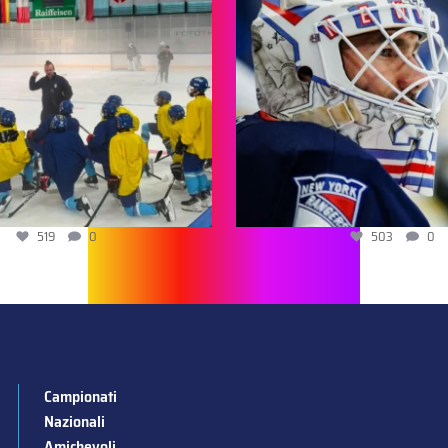
519
0
503
0
Campionati
Nazionali
Amichevoli