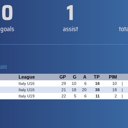
0
1
goals
assist
tot