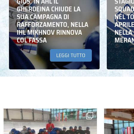
GIOS. IN AHL IL
STAGIO
GHERDEINA CHIUDE LA
SQUADR
SUA CAMPAGNA DI
NEL T
RAFFORZAMENTO, NELLA
APRIL
IHL MIKHNOV RINNOVA
NELLA 
COL FASSA
MERA
LEGGI TUTTO