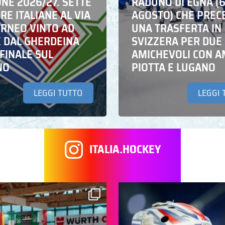
NE 2026/27. SETTE
RADUNO DI EGNA (
E ITALIANE AL VIA
AGOSTO) CHE PREC
ORNEO VINTO AD
UNA TRASFERTA IN
E DAL GHERDEINA
SVIZZERA PER DUE
FINALE SUL
AMICHEVOLI CON A
NO
PIOTTA E LUGANO
LEGGI TUTTO
LEGGI 
ITALIA.HOCKEY