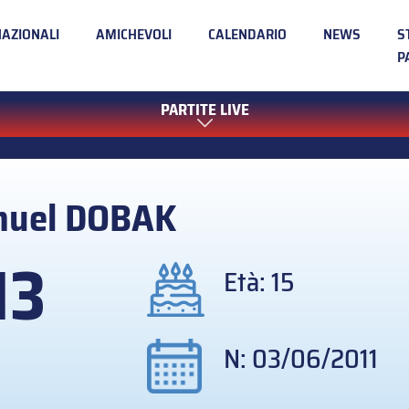
NAZIONALI
AMICHEVOLI
CALENDARIO
NEWS
S
P
PARTITE LIVE
muel
DOBAK
13
Età: 15
N: 03/06/2011