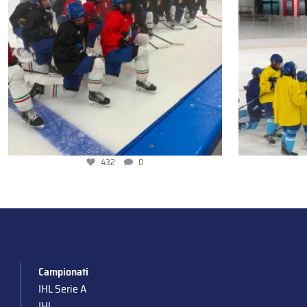
432
0
Campionati
IHL Serie A
IHL