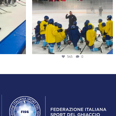
545
0