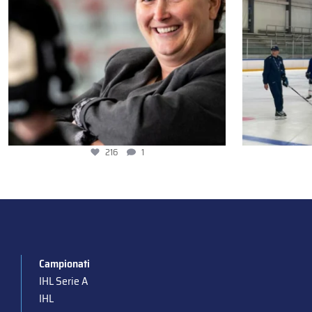
216
1
Campionati
IHL Serie A
IHL