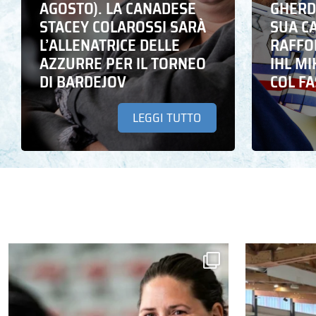
AGOSTO). LA CANADESE
GHERD
STACEY COLAROSSI SARÀ
SUA C
L’ALLENATRICE DELLE
RAFFO
AZZURRE PER IL TORNEO
IHL M
DI BARDEJOV
COL F
LEGGI TUTTO