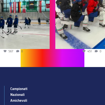
567
0
451
0
Campionati
Nazionali
Amichevoli