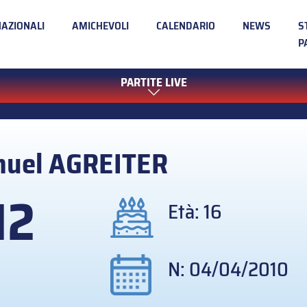
NAZIONALI
AMICHEVOLI
CALENDARIO
NEWS
S
P
PARTITE LIVE
muel
AGREITER
12
Età: 16
N: 04/04/2010