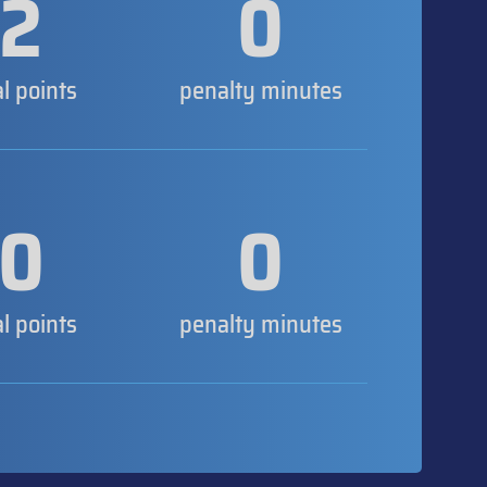
2
0
al points
penalty minutes
0
0
al points
penalty minutes