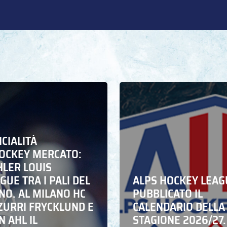
ICIALITÀ
HOCKEY MERCATO:
HLER LOUIS
UE TRA I PALI DEL
ALPS HOCKEY LEAG
NO. AL MILANO HC
PUBBLICATO IL
ZZURRI FRYCKLUND E
CALENDARIO DELLA
N AHL IL
STAGIONE 2026/27.