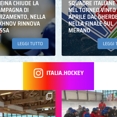
EINA CHIUDE LA
SQUADRE ITALIANE 
AMPAGNA DI
NEL TORNEO VINTO
RZAMENTO, NELLA
APRILE DAL GHERD
IKHNOV RINNOVA
NELLA FINALE SUL
ASSA
MERANO
LEGGI TUTTO
LEGGI 
ITALIA.HOCKEY