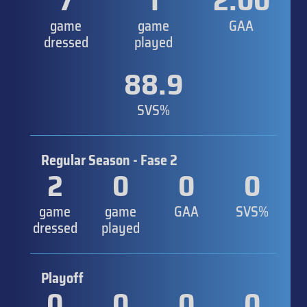
7
1
2.00
game
game
GAA
dressed
played
88.9
SVS%
Regular Season - Fase 2
2
0
0
0
game
game
GAA
SVS%
dressed
played
Playoff
0
0
0
0