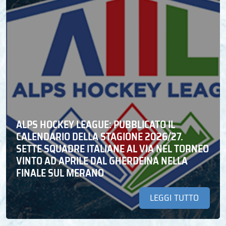
ALPS HOCKEY LEAGUE: PUBBLICATO IL
CALENDARIO DELLA STAGIONE 2026/27.
SETTE SQUADRE ITALIANE AL VIA NEL TORNEO
VINTO AD APRILE DAL GHERDEINA NELLA
FINALE SUL MERANO
LEGGI TUTTO