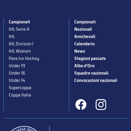
Campionati
Campionati
IHL Serie A
Nazionali
IHL
Amichevoli
IHL Division I
Calendario
IHL Women
News
Para Ice Hockey
Stagioni passate
Under 19
Albo d’Oro
Under 16
Squadre nazionali
Under 14
Convocazioni nazionali
Supercoppa
Coppa Italia