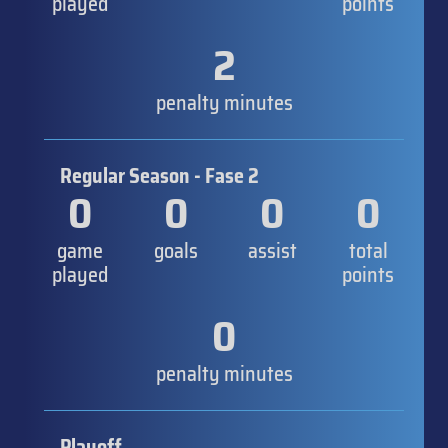
played
points
2
penalty minutes
Regular Season - Fase 2
0
0
0
0
game
goals
assist
total
played
points
0
penalty minutes
Playoff