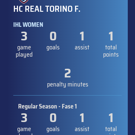
HC REAL TORINO F.
IHL WOMEN
3
0
1
1
game
goals
assist
total
played
points
2
penalty minutes
Regular Season - Fase 1
3
0
1
1
game
goals
assist
total