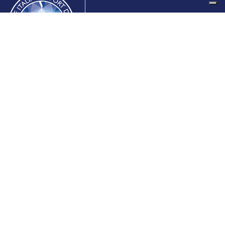
Federazione Italiana Sport del Ghiaccio
© 2024
Iscrizione al Registro delle Persone Giuridiche di Milano
n.1562/2017 CF 97016560159 | P. IVA 05235981007 Sede
Legale: Via Piranesi 46 – 20137 – Milano