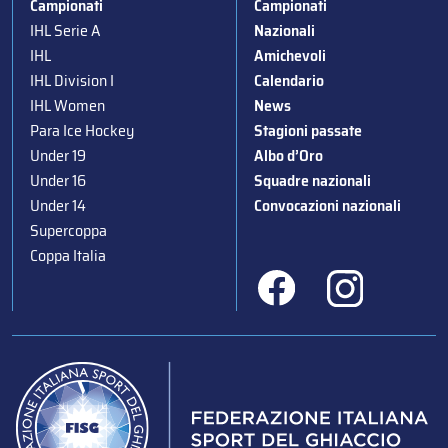
Campionati
Campionati
IHL Serie A
Nazionali
IHL
Amichevoli
IHL Division I
Calendario
IHL Women
News
Para Ice Hockey
Stagioni passate
Under 19
Albo d’Oro
Under 16
Squadre nazionali
Under 14
Convocazioni nazionali
Supercoppa
Coppa Italia