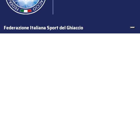
Federazione Italiana Sport del Ghiaccio
© 2024
Iscrizione al Registro delle Persone Giuridiche di Milano
n.1562/2017 CF 97016560159 | P. IVA 05235981007 Sede
Legale: Via Piranesi 46 – 20137 – Milano