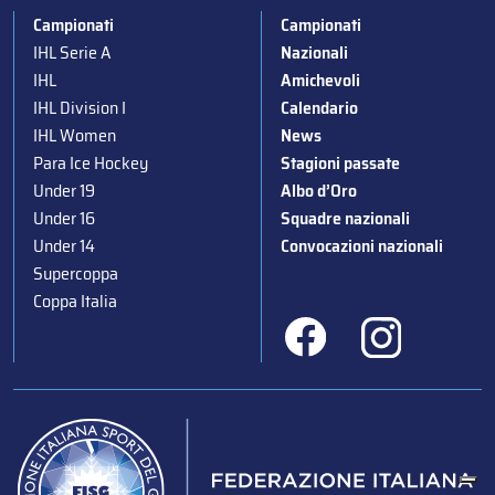
Campionati
Campionati
IHL Serie A
Nazionali
IHL
Amichevoli
IHL Division I
Calendario
IHL Women
News
Para Ice Hockey
Stagioni passate
Under 19
Albo d’Oro
Under 16
Squadre nazionali
Under 14
Convocazioni nazionali
Supercoppa
Coppa Italia