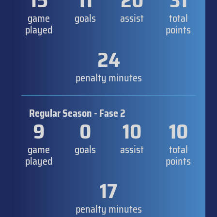
15
11
20
31
game
goals
assist
total
played
points
24
penalty minutes
Regular Season - Fase 2
9
0
10
10
game
goals
assist
total
played
points
17
penalty minutes