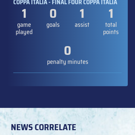
COPPA ITALIA - FINAL FOUR COPPA ITALIA
1
0
1
1
game
goals
assist
total
played
points
0
penalty minutes
NEWS CORRELATE