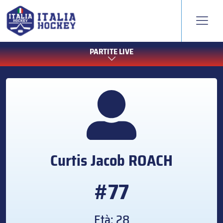
PARTITE LIVE
Curtis Jacob
ROACH
#77
Età: 28