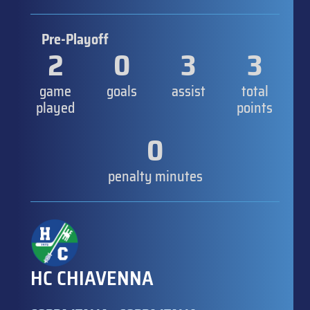
Pre-Playoff
2
0
3
3
game
goals
assist
total
played
points
0
penalty minutes
HC CHIAVENNA