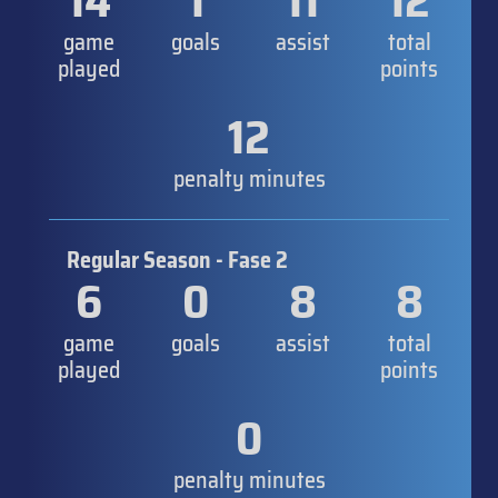
14
1
11
12
game
goals
assist
total
played
points
12
penalty minutes
Regular Season - Fase 2
6
0
8
8
game
goals
assist
total
played
points
0
penalty minutes