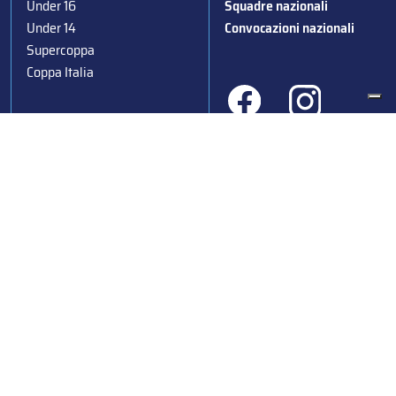
Under 16
Squadre nazionali
Under 14
Convocazioni nazionali
Supercoppa
Coppa Italia
Federazione Italiana Sport del Ghiaccio
© 2024
Iscrizione al Registro delle Persone Giuridiche di Milano