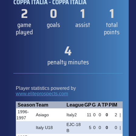
COPPA ITALIA - COPPA ITALIA
2
0
1
1
game
goals
assist
total
played
points
4
penalty minutes