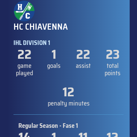
HC CHIAVENNA
IHL DIVISION 1
22
1
22
23
game
goals
assist
total
played
points
12
penalty minutes
Regular Season - Fase 1