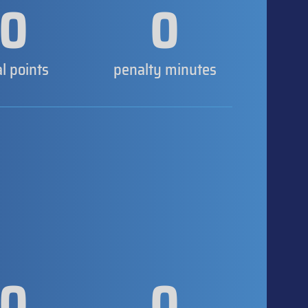
0
0
al points
penalty minutes
0
0