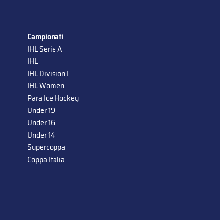
Campionati
IHL Serie A
IHL
IHL Division I
IHL Women
Para Ice Hockey
Under 19
Under 16
Under 14
Supercoppa
Coppa Italia