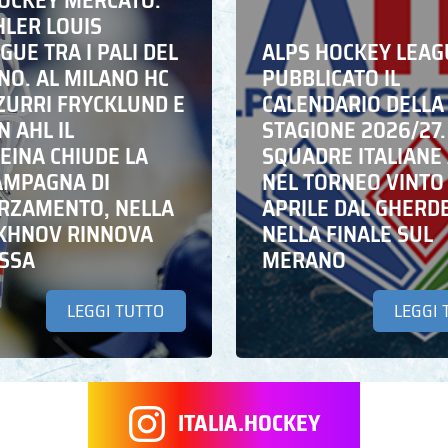
HOCKEY MERCATO:
HLER LOUIS
UE TRA I PALI DEL
ALPS HOCKEY LEAG
NO. AL MILANO HC
PUBBLICATO IL
ZZURRI FRYCKLUND E
CALENDARIO DELLA
N AHL IL
STAGIONE 2026/27.
EINA CHIUDE LA
SQUADRE ITALIANE 
AMPAGNA DI
NEL TORNEO VINTO
RZAMENTO, NELLA
APRILE DAL GHERD
IKHNOV RINNOVA
NELLA FINALE SUL
ASSA
MERANO
LEGGI TUTTO
LEGGI 
ITALIA.HOCKEY