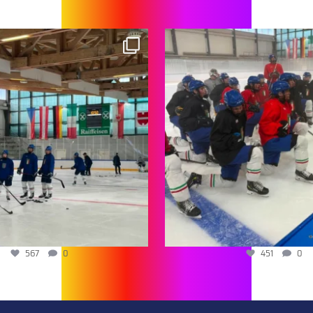
567
0
451
0