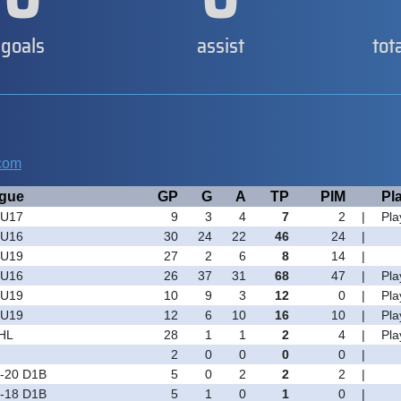
goals
assist
tot