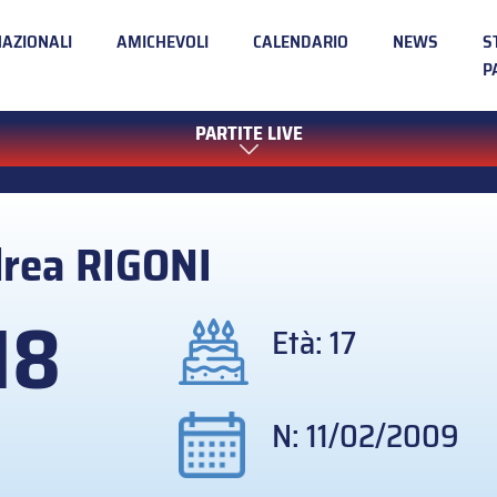
NAZIONALI
AMICHEVOLI
CALENDARIO
NEWS
S
P
PARTITE LIVE
drea
RIGONI
18
Età: 17
N: 11/02/2009