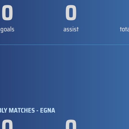
0
0
goals
assist
tot
DLY MATCHES - EGNA
0
0