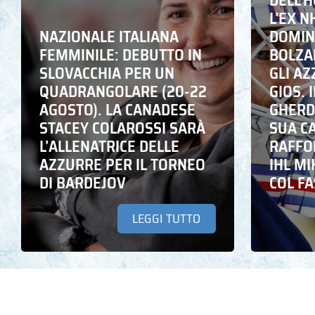
DELL’
L’EX N
NAZIONALE ITALIANA
DOMING
FEMMINILE: DEBUTTO IN
BOLZA
SLOVACCHIA PER UN
GLI A
QUADRANGOLARE (20-22
GIOS. I
AGOSTO). LA CANADESE
GHERD
STACEY COLAROSSI SARÀ
SUA C
L’ALLENATRICE DELLE
RAFFO
AZZURRE PER IL TORNEO
IHL M
DI BARDEJOV
COL F
LEGGI TUTTO