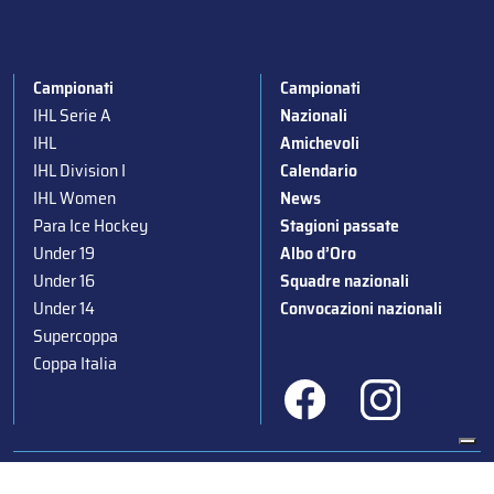
Campionati
Campionati
IHL Serie A
Nazionali
IHL
Amichevoli
IHL Division I
Calendario
IHL Women
News
Para Ice Hockey
Stagioni passate
Under 19
Albo d’Oro
Under 16
Squadre nazionali
Under 14
Convocazioni nazionali
Supercoppa
Coppa Italia