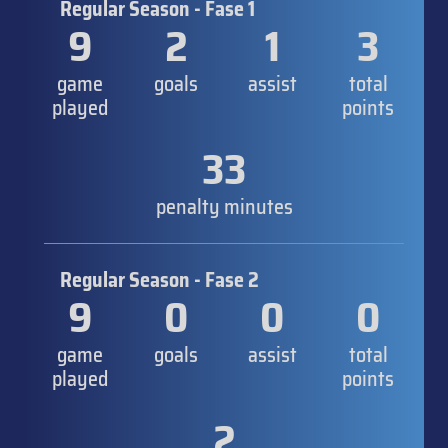
Regular Season - Fase 1
9
2
1
3
game
goals
assist
total
played
points
33
penalty minutes
Regular Season - Fase 2
9
0
0
0
game
goals
assist
total
played
points
2