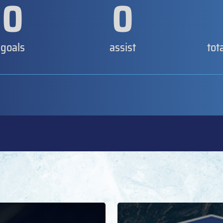
0
0
goals
assist
tot