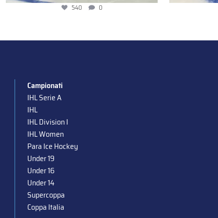
540
0
Campionati
IHL Serie A
IHL
IHL Division I
IHL Women
Para Ice Hockey
Under 19
Under 16
Under 14
Supercoppa
Coppa Italia