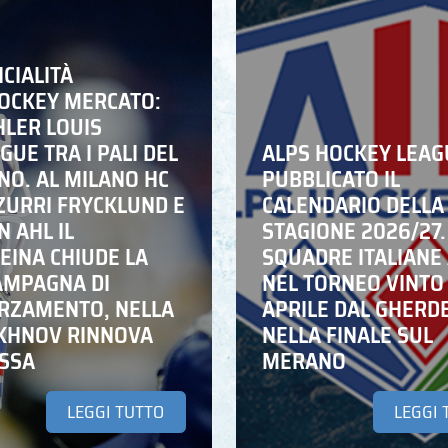
ICIALITÀ
HOCKEY MERCATO:
HLER LOUIS
UE TRA I PALI DEL
ALPS HOCKEY LEAG
NO. AL MILANO HC
PUBBLICATO IL
ZZURRI FRYCKLUND E
CALENDARIO DELLA
N AHL IL
STAGIONE 2026/27.
EINA CHIUDE LA
SQUADRE ITALIANE 
AMPAGNA DI
NEL TORNEO VINTO
RZAMENTO, NELLA
APRILE DAL GHERD
IKHNOV RINNOVA
NELLA FINALE SUL
ASSA
MERANO
LEGGI TUTTO
LEGGI 