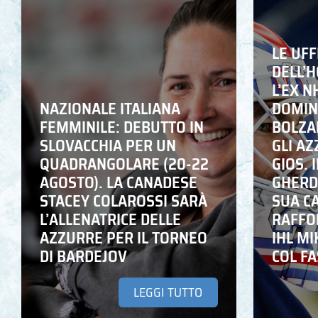
LE UFF
DELL’
L’EX N
NAZIONALE ITALIANA
DOMING
FEMMINILE: DEBUTTO IN
BOLZA
SLOVACCHIA PER UN
GLI A
QUADRANGOLARE (20-22
GIOS. I
AGOSTO). LA CANADESE
GHERD
STACEY COLAROSSI SARÀ
SUA C
L’ALLENATRICE DELLE
RAFFO
AZZURRE PER IL TORNEO
IHL M
DI BARDEJOV
COL F
LEGGI TUTTO