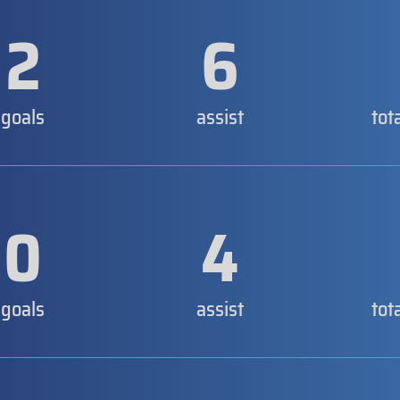
2
6
goals
assist
tot
0
4
goals
assist
tot