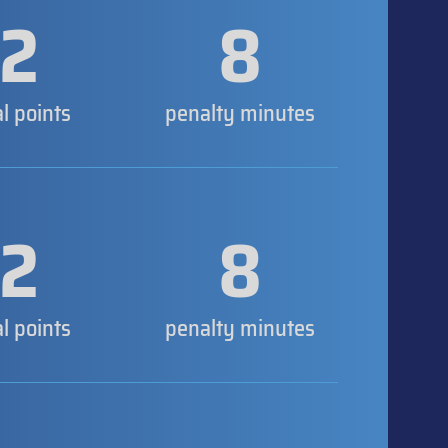
2
8
al points
penalty minutes
2
8
al points
penalty minutes