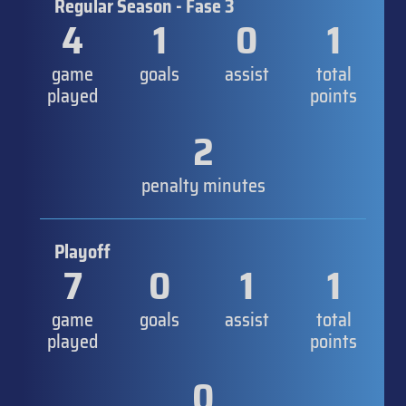
Regular Season - Fase 3
4
1
0
1
game
goals
assist
total
played
points
2
penalty minutes
Playoff
7
0
1
1
game
goals
assist
total
played
points
0