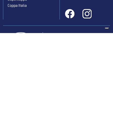
Coppa Italia
Federazione Italiana Sport del Ghiaccio
© 2024
Iscrizione al Registro delle Persone Giuridiche di Milano
n.1562/2017 CF 97016560159 | P. IVA 05235981007 Sede
Legale: Via Piranesi 46 – 20137 – Milano