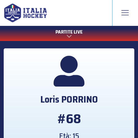
PARTITE LIVE
Loris
PORRINO
#68
Età: 15