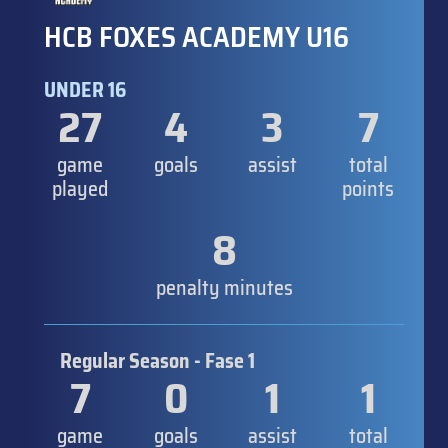
HCB FOXES ACADEMY U16
UNDER 16
27
4
3
7
game
goals
assist
total
played
points
8
penalty minutes
Regular Season - Fase 1
7
0
1
1
game
goals
assist
total