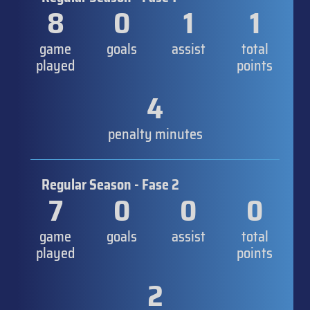
8
0
1
1
game
goals
assist
total
played
points
4
penalty minutes
Regular Season - Fase 2
7
0
0
0
game
goals
assist
total
played
points
2