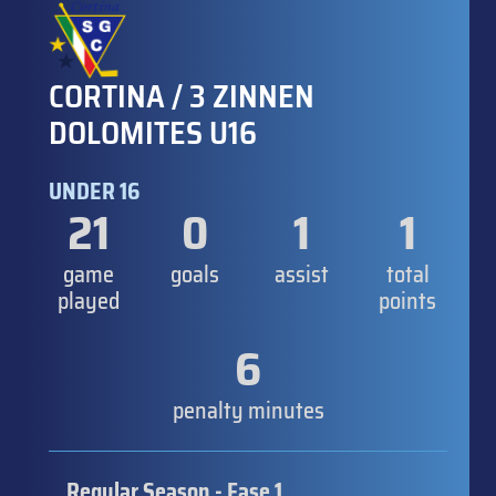
CORTINA / 3 ZINNEN
DOLOMITES U16
UNDER 16
21
0
1
1
game
goals
assist
total
played
points
6
penalty minutes
Regular Season - Fase 1