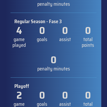
penalty minutes
Regular Season - Fase 3
4
0
0
0
game
goals
assist
total
played
points
0
penalty minutes
Playoff
2
0
0
0
game
goals
assist
total