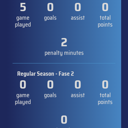
5
0
0
0
game
goals
assist
total
played
points
2
penalty minutes
Regular Season - Fase 2
0
0
0
0
game
goals
assist
total
played
points
0