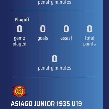
penalty minutes
Playoff
0
0
0
0
game
goals
assist
total
played
points
0
penalty minutes
ASIAGO JUNIOR 1935 U19