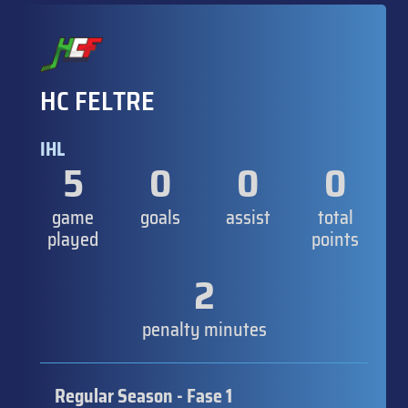
HC FELTRE
IHL
5
0
0
0
game
goals
assist
total
played
points
2
penalty minutes
Regular Season - Fase 1