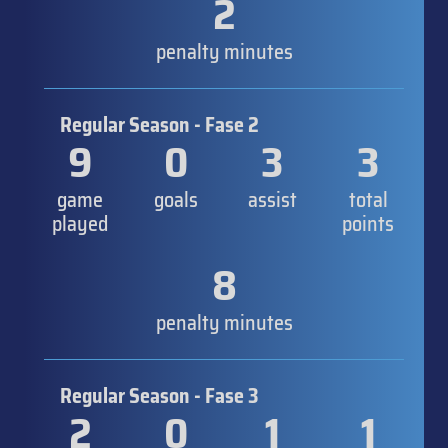
2
penalty minutes
Regular Season - Fase 2
9
0
3
3
game
goals
assist
total
played
points
8
penalty minutes
Regular Season - Fase 3
2
0
1
1