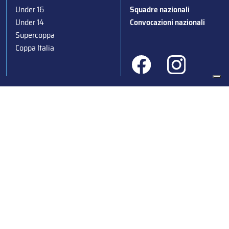
Under 16
Squadre nazionali
Under 14
Convocazioni nazionali
Supercoppa
Coppa Italia
Federazione Italiana Sport del Ghiaccio
© 2024
Iscrizione al Registro delle Persone Giuridiche di Milano