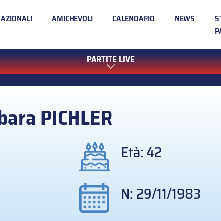
NAZIONALI
AMICHEVOLI
CALENDARIO
NEWS
S
P
PARTITE LIVE
bara
PICHLER
Età: 42
N: 29/11/1983