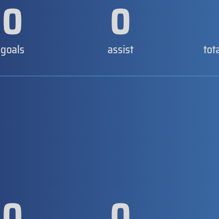
0
0
goals
assist
tot
0
0