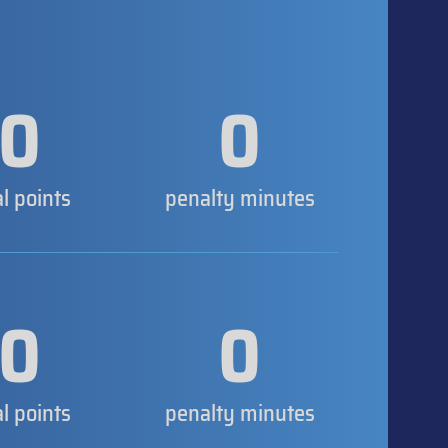
0
0
al points
penalty minutes
0
0
al points
penalty minutes