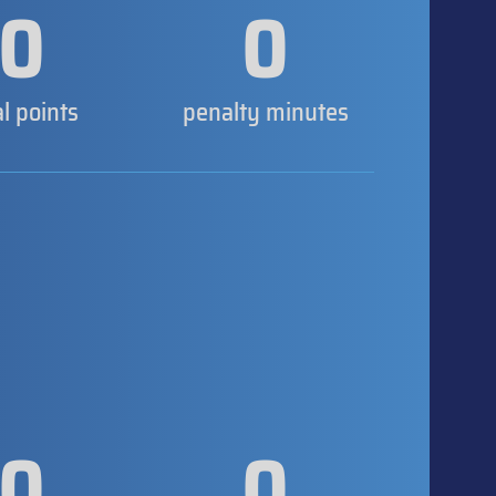
0
0
al points
penalty minutes
0
0