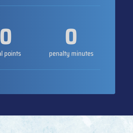
0
0
al points
penalty minutes