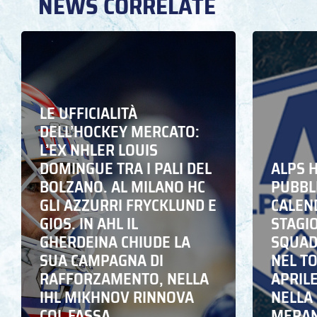
NEWS CORRELATE
LE UFFICIALITÀ
DELL’HOCKEY MERCATO:
L’EX NHLER LOUIS
DOMINGUE TRA I PALI DEL
ALPS 
BOLZANO. AL MILANO HC
PUBBLI
GLI AZZURRI FRYCKLUND E
CALEN
GIOS. IN AHL IL
STAGIO
GHERDEINA CHIUDE LA
SQUADR
SUA CAMPAGNA DI
NEL T
RAFFORZAMENTO, NELLA
APRIL
IHL MIKHNOV RINNOVA
NELLA 
COL FASSA
MERA