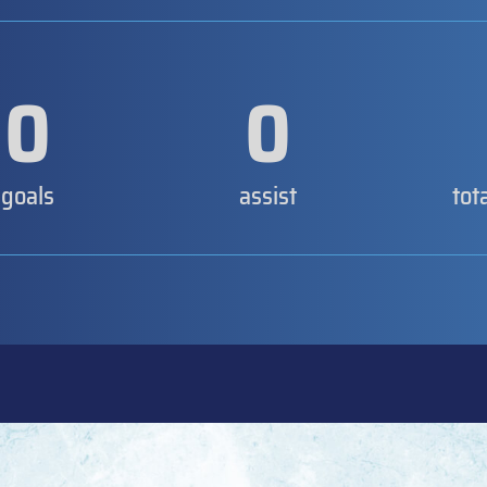
0
0
goals
assist
tot