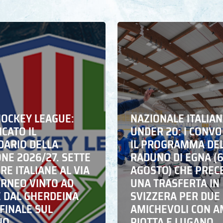
HOCKEY LEAGUE:
NAZIONALE ITALIA
CATO IL
UNDER 20: I CONVO
DARIO DELLA
IL PROGRAMMA DE
NE 2026/27. SETTE
RADUNO DI EGNA (
E ITALIANE AL VIA
AGOSTO) CHE PREC
ORNEO VINTO AD
UNA TRASFERTA IN
E DAL GHERDEINA
SVIZZERA PER DUE
FINALE SUL
AMICHEVOLI CON A
NO
PIOTTA E LUGANO