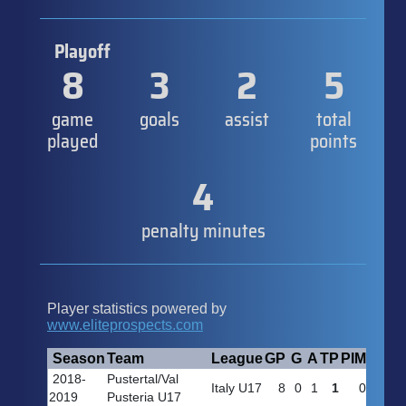
Playoff
8
3
2
5
game
goals
assist
total
played
points
4
penalty minutes