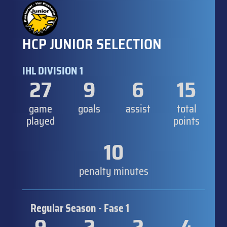
HCP JUNIOR SELECTION
IHL DIVISION 1
27
9
6
15
game
goals
assist
total
played
points
10
penalty minutes
Regular Season - Fase 1