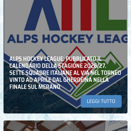
ALPS HOCKEY LEAGUE: PUBBLICATO IL
CALENDARIO DELLA STAGIONE 2026/27.
SETTE SQUADRE ITALIANE AL VIA NEL TORNEO
VINTO AD APRILE DAL GHERDEINA NELLA
FINALE SUL MERANO
LEGGI TUTTO