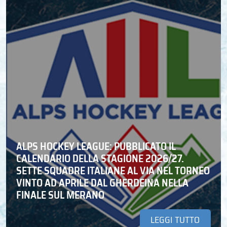
ALPS HOCKEY LEAGUE: PUBBLICATO IL
CALENDARIO DELLA STAGIONE 2026/27.
SETTE SQUADRE ITALIANE AL VIA NEL TORNEO
VINTO AD APRILE DAL GHERDEINA NELLA
FINALE SUL MERANO
LEGGI TUTTO