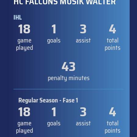
HC FALCONS MUSIK WALTER
IHL
18
1
3
4
game
goals
assist
total
played
points
43
penalty minutes
Regular Season - Fase 1
18
1
3
4
game
goals
assist
total
played
points