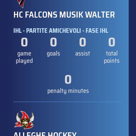
HC FALCONS MUSIK WALTER
IHL - PARTITE AMICHEVOLI - FASE IHL
0
0
0
0
game
goals
assist
total
played
points
0
penalty minutes
ALLEGHE HOCKEY