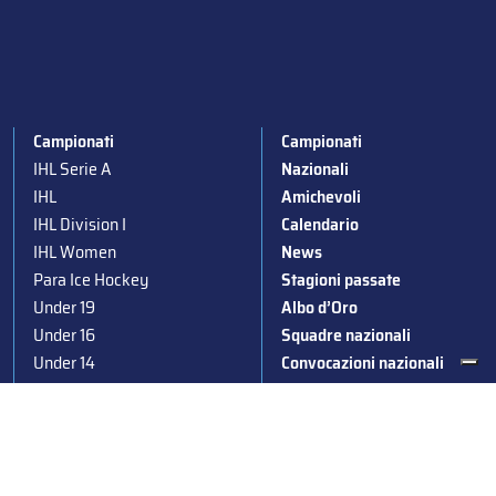
Campionati
Campionati
IHL Serie A
Nazionali
IHL
Amichevoli
IHL Division I
Calendario
IHL Women
News
Para Ice Hockey
Stagioni passate
Under 19
Albo d’Oro
Under 16
Squadre nazionali
Under 14
Convocazioni nazionali
Supercoppa
Coppa Italia