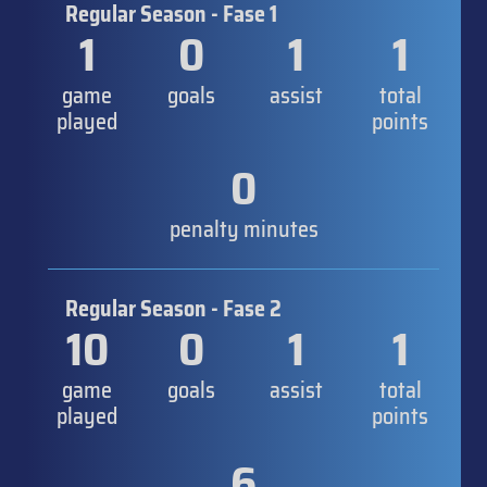
Regular Season - Fase 1
1
0
1
1
game
goals
assist
total
played
points
0
penalty minutes
Regular Season - Fase 2
10
0
1
1
game
goals
assist
total
played
points
6