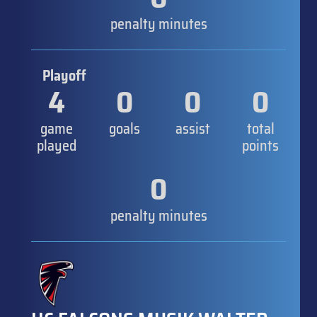
penalty minutes
Playoff
4
0
0
0
game
goals
assist
total
played
points
0
penalty minutes