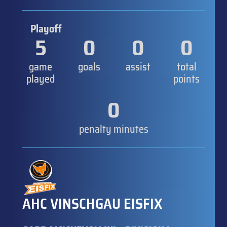
Playoff
5
0
0
0
game
goals
assist
total
played
points
0
penalty minutes
AHC VINSCHGAU EISFIX