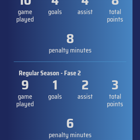
10
4
4
8
game
goals
assist
total
played
points
8
penalty minutes
Regular Season - Fase 2
9
1
2
3
game
goals
assist
total
played
points
6
penalty minutes