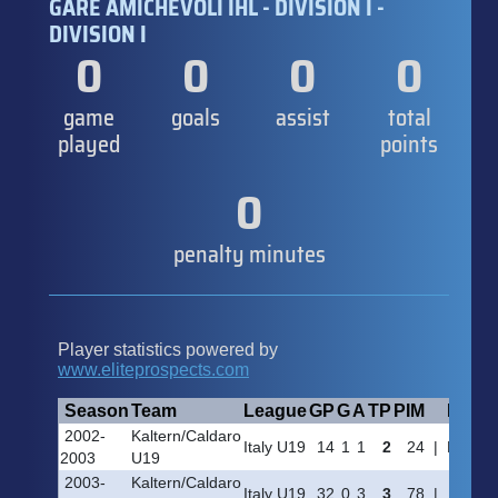
GARE AMICHEVOLI IHL - DIVISION I -
DIVISION I
0
0
0
0
game
goals
assist
total
played
points
0
penalty minutes