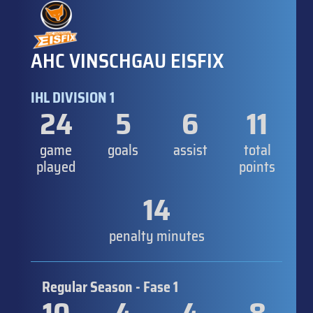
AHC VINSCHGAU EISFIX
IHL DIVISION 1
24
5
6
11
game
goals
assist
total
played
points
14
penalty minutes
Regular Season - Fase 1