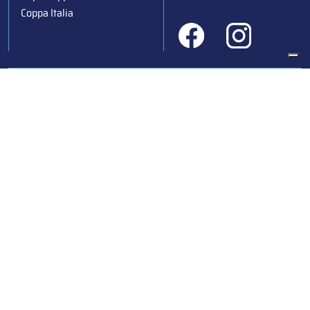
Coppa Italia
Federazione Italiana Sport del Ghiaccio
© 2024
Iscrizione al Registro delle Persone Giuridiche di Milano
n.1562/2017 CF 97016560159 | P. IVA 05235981007 Sede
Legale: Via Piranesi 46 – 20137 – Milano