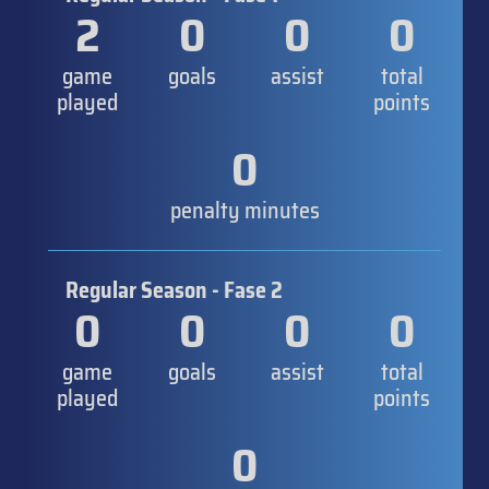
2
0
0
0
game
goals
assist
total
played
points
0
penalty minutes
Regular Season - Fase 2
0
0
0
0
game
goals
assist
total
played
points
0