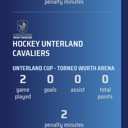
penalty minutes
HOCKEY UNTERLAND
CAVALIERS
UNTERLAND CUP - TORNEO WURTH ARENA
2
0
0
0
game
goals
assist
total
played
points
2
penalty minutes