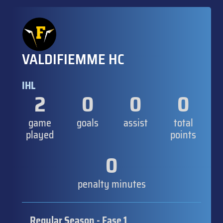
VALDIFIEMME HC
IHL
2
0
0
0
game
goals
assist
total
played
points
0
penalty minutes
Regular Season - Fase 1