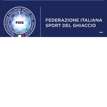
Federazione Italiana Sport del Ghiaccio
© 2024
Iscrizione al Registro delle Persone Giuridiche di Milano
n.1562/2017 CF 97016560159 | P. IVA 05235981007 Sede
Legale: Via Piranesi 46 – 20137 – Milano