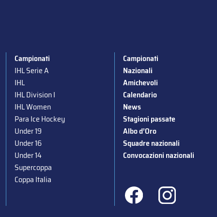
Campionati
Campionati
IHL Serie A
Nazionali
IHL
Amichevoli
IHL Division I
Calendario
IHL Women
News
Para Ice Hockey
Stagioni passate
Under 19
Albo d’Oro
Under 16
Squadre nazionali
Under 14
Convocazioni nazionali
Supercoppa
Coppa Italia