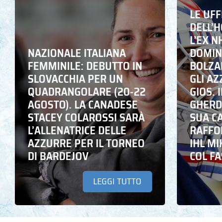
LE UFF
DELL’
L’EX N
NAZIONALE ITALIANA
DOMING
FEMMINILE: DEBUTTO IN
BOLZA
SLOVACCHIA PER UN
GLI A
QUADRANGOLARE (20-22
GIOS. I
AGOSTO). LA CANADESE
GHERD
STACEY COLAROSSI SARÀ
SUA C
L’ALLENATRICE DELLE
RAFFO
AZZURRE PER IL TORNEO
IHL M
DI BARDEJOV
COL F
LEGGI TUTTO