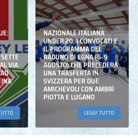
UE:
NAZIONALE ITALIANA
UNDER 20: I CONVOCATI E
IL PROGRAMMA DEL
 SETTE
RADUNO DI EGNA (6-9
AL VIA
AGOSTO) CHE PRECEDERÀ
 AD
UNA TRASFERTA IN
EINA
SVIZZERA PER DUE
AMICHEVOLI CON AMBRÌ
PIOTTA E LUGANO
TUTTO
LEGGI TUTTO