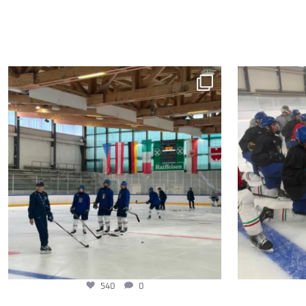
540
0