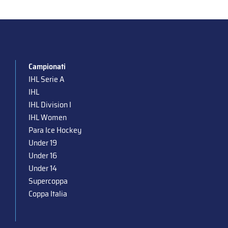
Campionati
IHL Serie A
IHL
IHL Division I
IHL Women
Para Ice Hockey
Under 19
Under 16
Under 14
Supercoppa
Coppa Italia