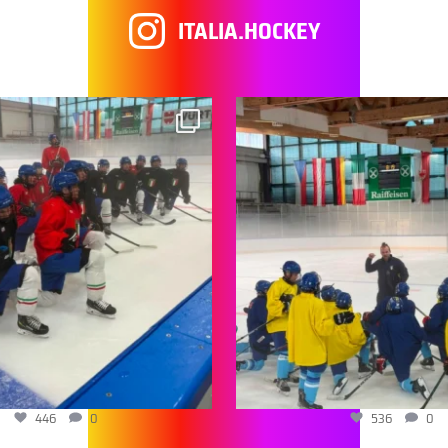
ITALIA.HOCKEY
446
0
536
0