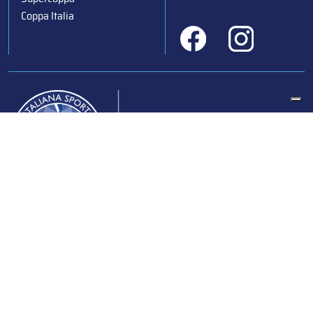
Coppa Italia
Federazione Italiana Sport del Ghiaccio
© 2024
Iscrizione al Registro delle Persone Giuridiche di Milano
n.1562/2017 CF 97016560159 | P. IVA 05235981007 Sede
Legale: Via Piranesi 46 – 20137 – Milano