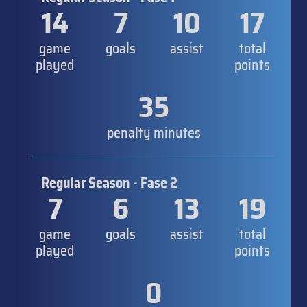
14
7
10
17
game
goals
assist
total
played
points
35
penalty minutes
Regular Season - Fase 2
7
6
13
19
game
goals
assist
total
played
points
0