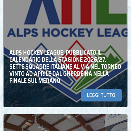
ALPS HOCKEY LEAGUE: PUBBLICATO IL
CALENDARIO DELLA STAGIONE 2026/27.
SETTE SQUADRE ITALIANE AL VIA NEL TORNEO
VINTO AD APRILE DAL GHERDEINA NELLA
FINALE SUL MERANO
LEGGI TUTTO