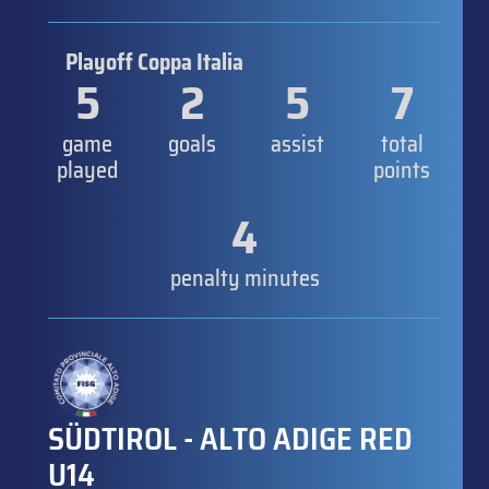
Playoff Coppa Italia
5
2
5
7
game
goals
assist
total
played
points
4
penalty minutes
SÜDTIROL - ALTO ADIGE RED
U14