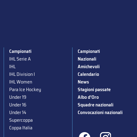
Campionati
Campionati
IHL Serie A
Nazionali
IHL
Amichevoli
IHL Division I
Calendario
IHL Women
News
Para Ice Hockey
Stagioni passate
Under 19
Albo d’Oro
Under 16
Squadre nazionali
Under 14
Convocazioni nazionali
Supercoppa
Coppa Italia