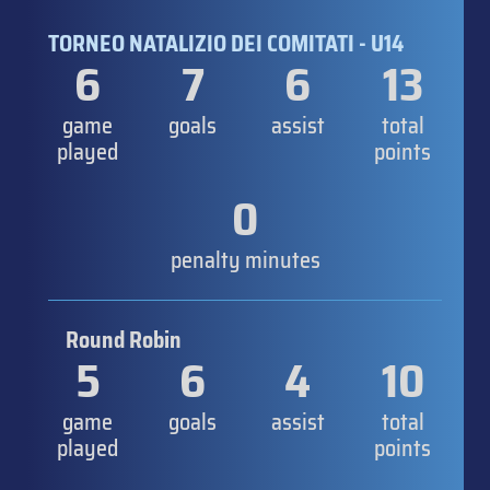
TORNEO NATALIZIO DEI COMITATI - U14
6
7
6
13
game
goals
assist
total
played
points
0
penalty minutes
Round Robin
5
6
4
10
game
goals
assist
total
played
points