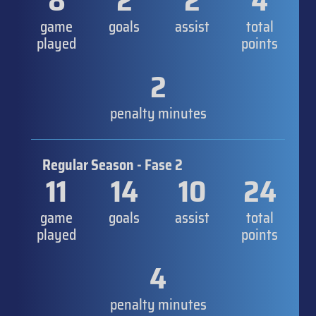
8
2
2
4
game
goals
assist
total
played
points
2
penalty minutes
Regular Season - Fase 2
11
14
10
24
game
goals
assist
total
played
points
4
penalty minutes