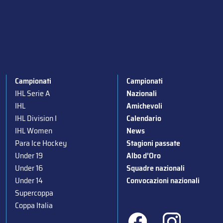
Campionati
Campionati
IHL Serie A
Nazionali
IHL
Amichevoli
IHL Division I
Calendario
IHL Women
News
Para Ice Hockey
Stagioni passate
Under 19
Albo d’Oro
Under 16
Squadre nazionali
Under 14
Convocazioni nazionali
Supercoppa
Coppa Italia