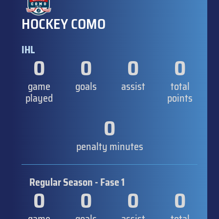
HOCKEY COMO
IHL
0
0
0
0
game
goals
assist
total
played
points
0
penalty minutes
Regular Season - Fase 1
0
0
0
0