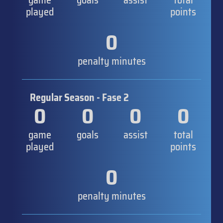
game
goals
assist
total
played
points
0
penalty minutes
Regular Season - Fase 2
0
0
0
0
game
goals
assist
total
played
points
0
penalty minutes