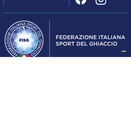
Federazione Italiana Sport del Ghiaccio
© 2024
Iscrizione al Registro delle Persone Giuridiche di Milano
n.1562/2017 CF 97016560159 | P. IVA 05235981007 Sede
Legale: Via Piranesi 46 – 20137 – Milano