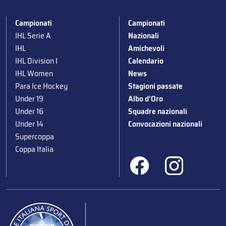
Campionati
Campionati
IHL Serie A
Nazionali
IHL
Amichevoli
IHL Division I
Calendario
IHL Women
News
Para Ice Hockey
Stagioni passate
Under 19
Albo d’Oro
Under 16
Squadre nazionali
Under 14
Convocazioni nazionali
Supercoppa
Coppa Italia