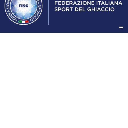
Federazione Italiana Sport del Ghiaccio
© 2024
Iscrizione al Registro delle Persone Giuridiche di Milano
n.1562/2017 CF 97016560159 | P. IVA 05235981007 Sede
Legale: Via Piranesi 46 – 20137 – Milano