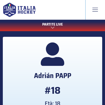
PARTITE LIVE
Adrián
PAPP
#18
Età: 18