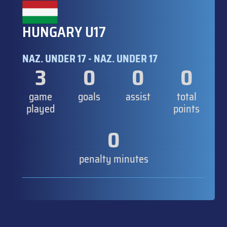
HUNGARY U17
NAZ. UNDER 17 - NAZ. UNDER 17
3
0
0
0
game
goals
assist
total
played
points
0
penalty minutes