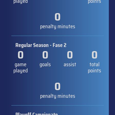
played
points
0
penalty minutes
Regular Season - Fase 2
0
0
0
0
game
goals
assist
total
played
points
0
penalty minutes
Playoff Campionato