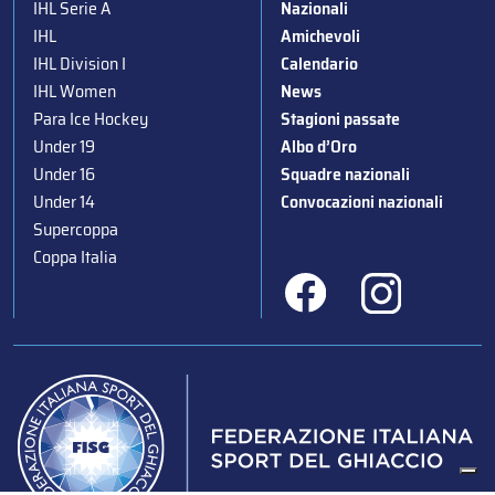
IHL Serie A
Nazionali
IHL
Amichevoli
IHL Division I
Calendario
IHL Women
News
Para Ice Hockey
Stagioni passate
Under 19
Albo d’Oro
Under 16
Squadre nazionali
Under 14
Convocazioni nazionali
Supercoppa
Coppa Italia