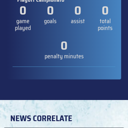
0
0
0
0
game
goals
assist
total
played
points
0
penalty minutes
NEWS CORRELATE