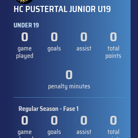
HC PUSTERTAL JUNIOR U19
UNDER 19
0
0
0
0
game
goals
assist
total
played
points
0
penalty minutes
Regular Season - Fase 1
0
0
0
0
game
goals
assist
total