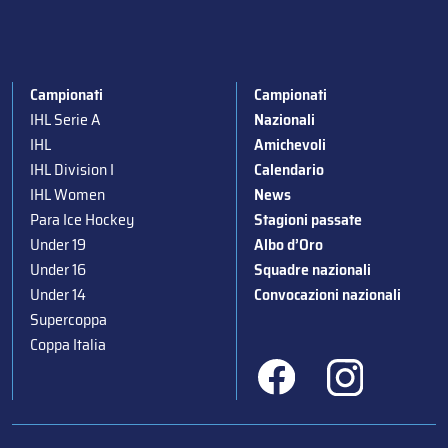
Campionati
Campionati
IHL Serie A
Nazionali
IHL
Amichevoli
IHL Division I
Calendario
IHL Women
News
Para Ice Hockey
Stagioni passate
Under 19
Albo d’Oro
Under 16
Squadre nazionali
Under 14
Convocazioni nazionali
Supercoppa
Coppa Italia