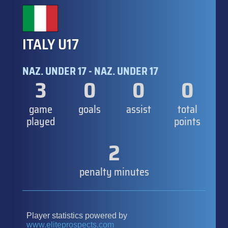
ITALY U17
NAZ. UNDER 17 - NAZ. UNDER 17
3
0
0
0
game
goals
assist
total
played
points
2
penalty minutes