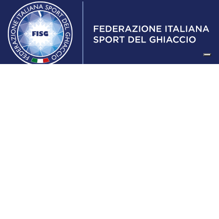
Federazione Italiana Sport del Ghiaccio
© 2024
Iscrizione al Registro delle Persone Giuridiche di Milano
n.1562/2017 CF 97016560159 | P. IVA 05235981007 Sede
Legale: Via Piranesi 46 – 20137 – Milano