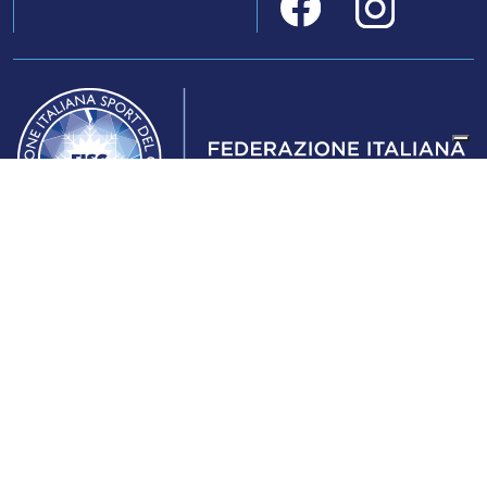
Federazione Italiana Sport del Ghiaccio
© 2024
Iscrizione al Registro delle Persone Giuridiche di Milano
n.1562/2017 CF 97016560159 | P. IVA 05235981007 Sede
Legale: Via Piranesi 46 – 20137 – Milano