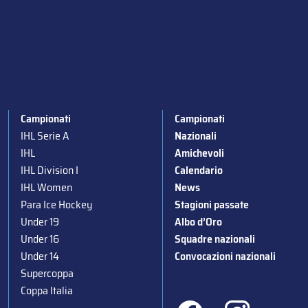
Campionati
Campionati
IHL Serie A
Nazionali
IHL
Amichevoli
IHL Division I
Calendario
IHL Women
News
Para Ice Hockey
Stagioni passate
Under 19
Albo d’Oro
Under 16
Squadre nazionali
Under 14
Convocazioni nazionali
Supercoppa
Coppa Italia