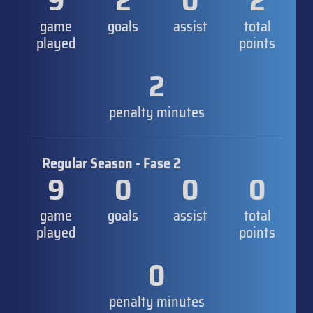
9
2
0
2
game
goals
assist
total
played
points
2
penalty minutes
Regular Season - Fase 2
9
0
0
0
game
goals
assist
total
played
points
0
penalty minutes