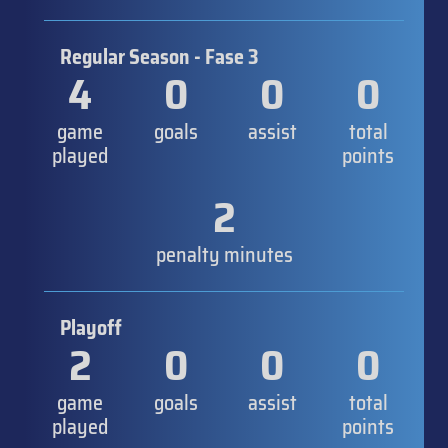
Regular Season - Fase 3
4
0
0
0
game
goals
assist
total
played
points
2
penalty minutes
Playoff
2
0
0
0
game
goals
assist
total
played
points