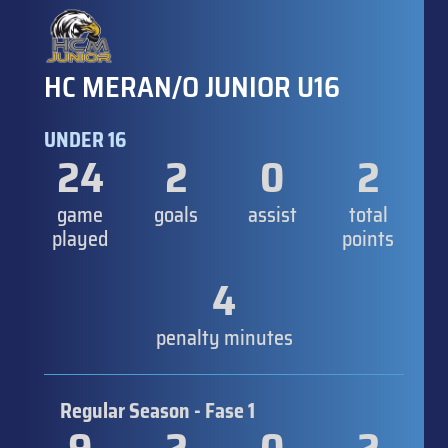
HC MERAN/O JUNIOR U16
UNDER 16
24
2
0
2
game
goals
assist
total
played
points
4
penalty minutes
Regular Season - Fase 1