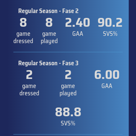
Regular Season - Fase 2
8
8
2.40
90.2
game
game
GAA
SVS%
dressed
played
Regular Season - Fase 3
2
2
6.00
game
game
GAA
dressed
played
88.8
SVS%