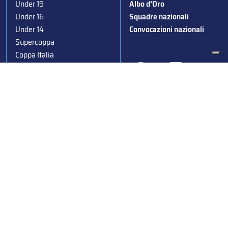
Under 19
Albo d’Oro
Under 16
Squadre nazionali
Under 14
Convocazioni nazionali
Supercoppa
Coppa Italia
Federazione Italiana Sport del Ghiaccio
© 2024