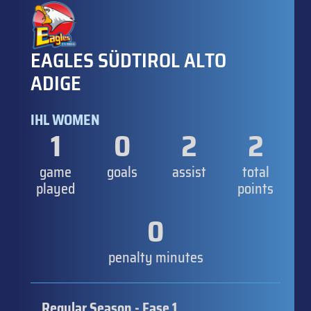
EAGLES SÜDTIROL ALTO
ADIGE
IHL WOMEN
1
0
2
2
game
goals
assist
total
played
points
0
penalty minutes
Regular Season - Fase 1