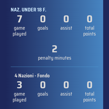
NAZ. UNDER 18 F.
7
0
0
0
game
goals
assist
total
played
points
2
penalty minutes
4 Nazioni - Fondo
3
0
0
0
game
goals
assist
total
played
points