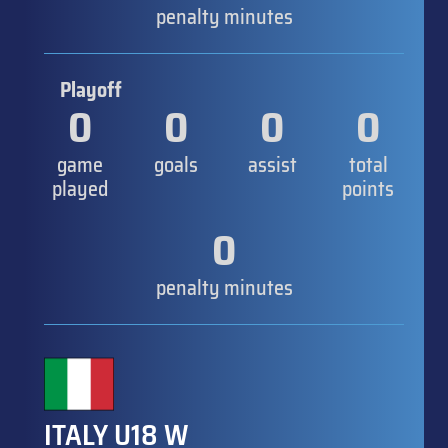
penalty minutes
Playoff
0
0
0
0
game
goals
assist
total
played
points
0
penalty minutes
ITALY U18 W