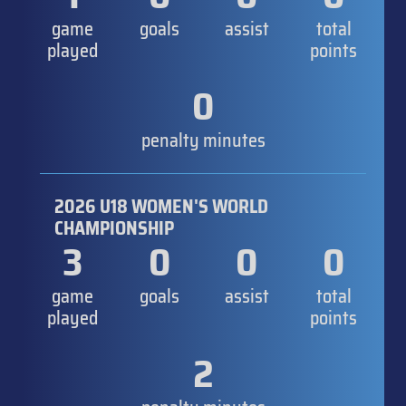
game
goals
assist
total
played
points
0
penalty minutes
2026 U18 WOMEN'S WORLD
CHAMPIONSHIP
3
0
0
0
game
goals
assist
total
played
points
2