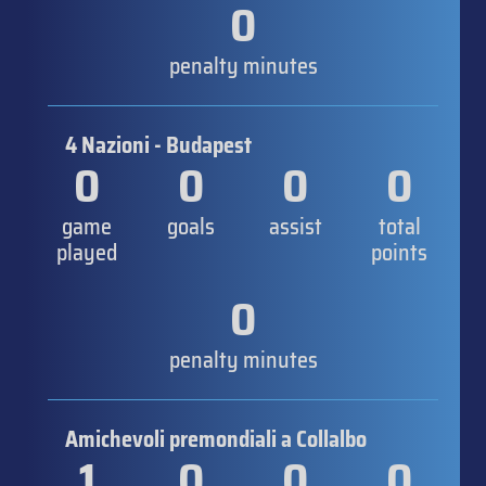
0
penalty minutes
4 Nazioni - Budapest
0
0
0
0
game
goals
assist
total
played
points
0
penalty minutes
Amichevoli premondiali a Collalbo
1
0
0
0