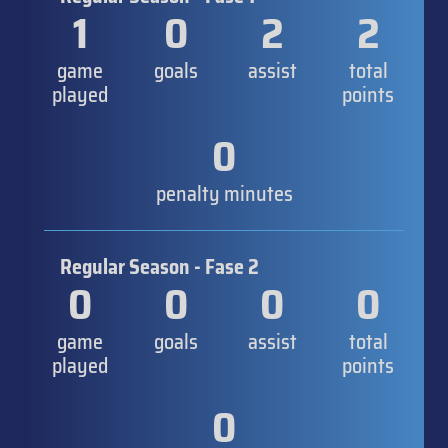
1
0
2
2
game
goals
assist
total
played
points
0
penalty minutes
Regular Season - Fase 2
0
0
0
0
game
goals
assist
total
played
points
0