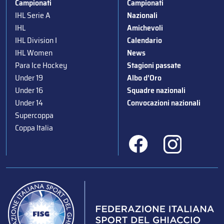
Campionati
Campionati
IHL Serie A
Nazionali
IHL
Amichevoli
IHL Division I
Calendario
IHL Women
News
Para Ice Hockey
Stagioni passate
Under 19
Albo d’Oro
Under 16
Squadre nazionali
Under 14
Convocazioni nazionali
Supercoppa
Coppa Italia