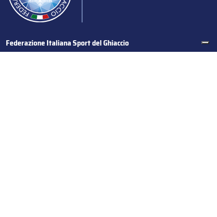
Federazione Italiana Sport del Ghiaccio
© 2024
Iscrizione al Registro delle Persone Giuridiche di Milano
n.1562/2017 CF 97016560159 | P. IVA 05235981007 Sede
Legale: Via Piranesi 46 – 20137 – Milano