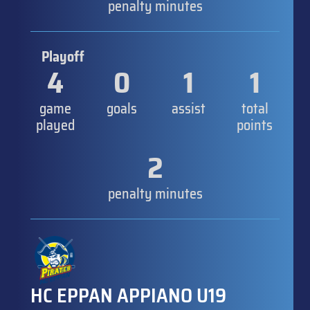
penalty minutes
Playoff
4
0
1
1
game
goals
assist
total
played
points
2
penalty minutes
HC EPPAN APPIANO U19