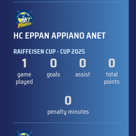
HC EPPAN APPIANO ANET
RAIFFEISEN CUP - CUP 2025
1
0
0
0
game
goals
assist
total
played
points
0
penalty minutes