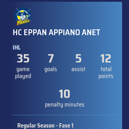
HC EPPAN APPIANO ANET
IHL
35
7
5
12
game
goals
assist
total
played
points
10
penalty minutes
Regular Season - Fase 1