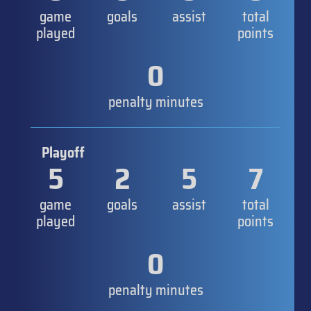
game
goals
assist
total
played
points
0
penalty minutes
Playoff
5
2
5
7
game
goals
assist
total
played
points
0
penalty minutes