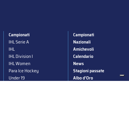
Campionati
Campionati
IHL Serie A
Nazionali
IHL
Amichevoli
IHL Division I
Calendario
IHL Women
News
Para Ice Hockey
Stagioni passate
Under 19
Albo d’Oro
Under 16
Squadre nazionali
Under 14
Convocazioni nazionali
Supercoppa
Coppa Italia