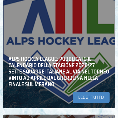
ALPS HOCKEY LEAGUE: PUBBLICATO IL
CALENDARIO DELLA STAGIONE 2026/27.
SETTE SQUADRE ITALIANE AL VIA NEL TORNEO
VINTO AD APRILE DAL GHERDEINA NELLA
FINALE SUL MERANO
LEGGI TUTTO