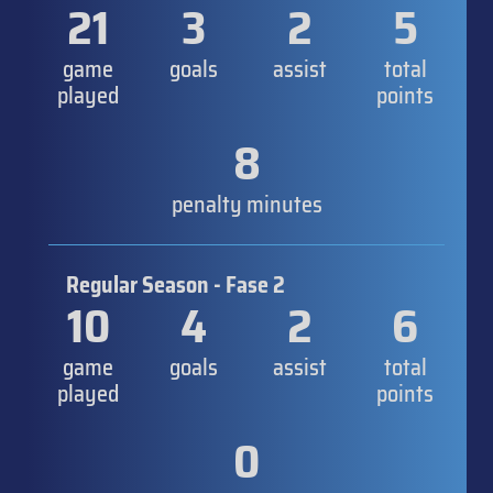
21
3
2
5
game
goals
assist
total
played
points
8
penalty minutes
Regular Season - Fase 2
10
4
2
6
game
goals
assist
total
played
points
0