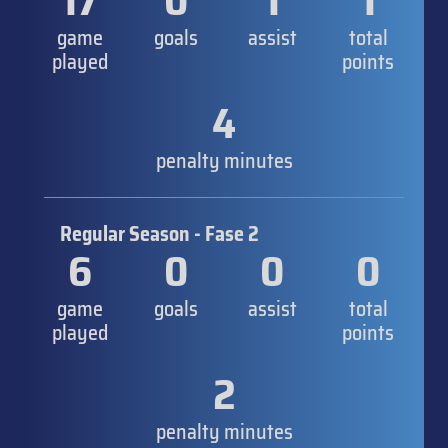
17
0
1
1
game
goals
assist
total
played
points
4
penalty minutes
Regular Season - Fase 2
6
0
0
0
game
goals
assist
total
played
points
2
penalty minutes