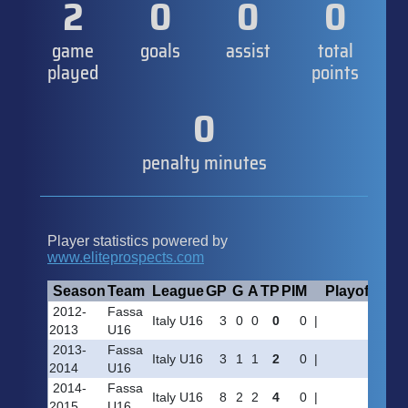
2
0
0
0
game
goals
assist
total
played
points
0
penalty minutes