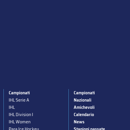
Campionati
Campionati
IHL Serie A
Nazionali
IHL
Amichevoli
IHL Division I
Calendario
IHL Women
News
Para Ice Hockey
Stagioni passate