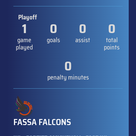
Playoff
1
0
0
0
game
goals
assist
total
played
points
0
penalty minutes
FASSA FALCONS