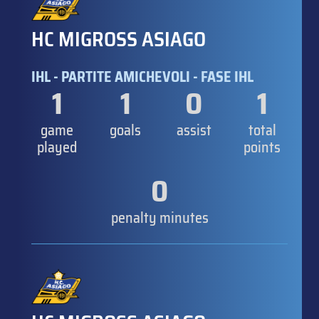
HC MIGROSS ASIAGO
IHL - PARTITE AMICHEVOLI - FASE IHL
1
1
0
1
game
goals
assist
total
played
points
0
penalty minutes