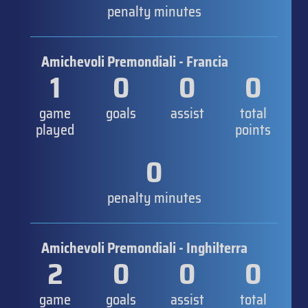
penalty minutes
Amichevoli Premondiali - Francia
1
0
0
0
game
goals
assist
total
played
points
0
penalty minutes
Amichevoli Premondiali - Inghilterra
2
0
0
0
game
goals
assist
total