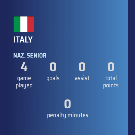
ITALY
NAZ. SENIOR
4
0
0
0
game
goals
assist
total
played
points
0
penalty minutes