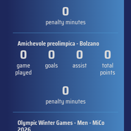
0
penalty minutes
Amichevole preolimpica - Bolzano
0
0
0
0
game
goals
assist
total
played
points
0
penalty minutes
Olympic Winter Games - Men - MiCo
2026