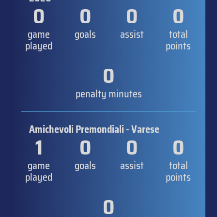
0
0
0
0
game
goals
assist
total
played
points
0
penalty minutes
Amichevoli Premondiali - Varese
1
0
0
0
game
goals
assist
total
played
points
0