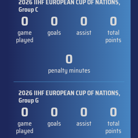
2026 IIHF EUROPEAN CUP OF NATIONS,
Group C
0
0
0
0
game
goals
assist
total
played
points
0
penalty minutes
2026 IIHF EUROPEAN CUP OF NATIONS,
Group G
0
0
0
0
game
goals
assist
total
played
points