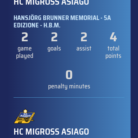
HC MIGROSS ASIAGO
HANSJÖRG BRUNNER MEMORIAL - 5A
EDIZIONE - H.B.M.
2
2
2
4
game
goals
assist
total
played
points
0
penalty minutes
HC MIGROSS ASIAGO