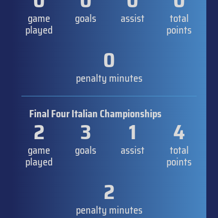
0
0
0
0
game
goals
assist
total
played
points
0
penalty minutes
Final Four Italian Championships
2
3
1
4
game
goals
assist
total
played
points
2
penalty minutes