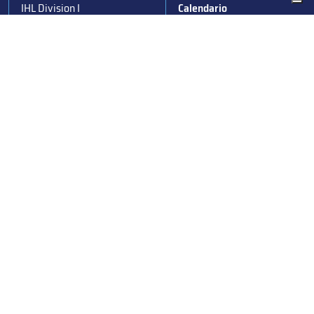
IHL Division I
Calendario
IHL Women
News
Para Ice Hockey
Stagioni passate
Under 19
Albo d’Oro
Under 16
Squadre nazionali
Under 14
Convocazioni nazionali
Supercoppa
Coppa Italia