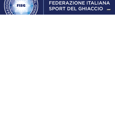
Federazione Italiana Sport del Ghiaccio
© 2024
Iscrizione al Registro delle Persone Giuridiche di Milano
n.1562/2017 CF 97016560159 | P. IVA 05235981007 Sede
Legale: Via Piranesi 46 – 20137 – Milano