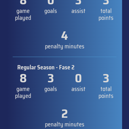
8
0
3
3
game
goals
assist
total
played
points
4
penalty minutes
Regular Season - Fase 2
8
3
0
3
game
goals
assist
total
played
points
2
penalty minutes