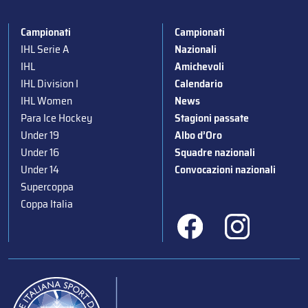
Campionati
Campionati
IHL Serie A
Nazionali
IHL
Amichevoli
IHL Division I
Calendario
IHL Women
News
Para Ice Hockey
Stagioni passate
Under 19
Albo d’Oro
Under 16
Squadre nazionali
Under 14
Convocazioni nazionali
Supercoppa
Coppa Italia