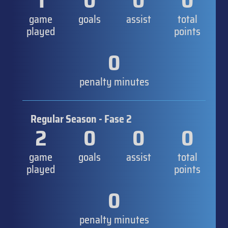
1
0
0
0
game
goals
assist
total
played
points
0
penalty minutes
Regular Season - Fase 2
2
0
0
0
game
goals
assist
total
played
points
0
penalty minutes