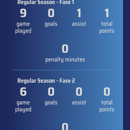
Regular Season - Fase 1
9
0
1
1
game
goals
assist
total
played
points
0
penalty minutes
Regular Season - Fase 2
6
0
0
0
game
goals
assist
total
played
points
0