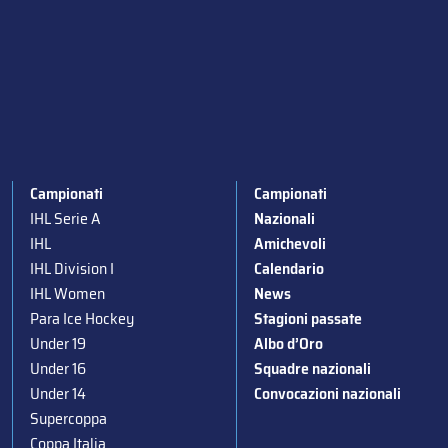
Campionati
Campionati
IHL Serie A
Nazionali
IHL
Amichevoli
IHL Division I
Calendario
IHL Women
News
Para Ice Hockey
Stagioni passate
Under 19
Albo d’Oro
Under 16
Squadre nazionali
Under 14
Convocazioni nazionali
Supercoppa
Coppa Italia