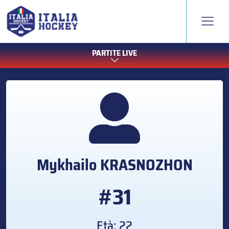
PARTITE LIVE
Mykhailo
KRASNOZHON
#31
Età: 22