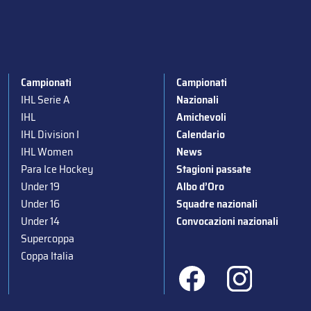
Campionati
Campionati
IHL Serie A
Nazionali
IHL
Amichevoli
IHL Division I
Calendario
IHL Women
News
Para Ice Hockey
Stagioni passate
Under 19
Albo d’Oro
Under 16
Squadre nazionali
Under 14
Convocazioni nazionali
Supercoppa
Coppa Italia