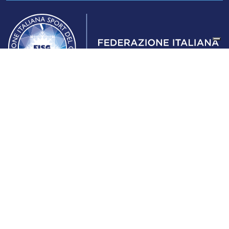
Federazione Italiana Sport del Ghiaccio
© 2024
Iscrizione al Registro delle Persone Giuridiche di Milano
n.1562/2017 CF 97016560159 | P. IVA 05235981007 Sede
Legale: Via Piranesi 46 – 20137 – Milano