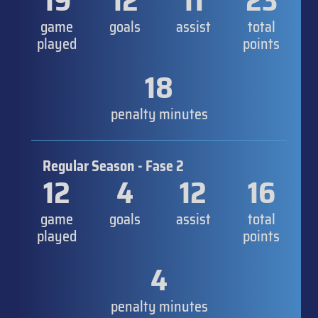
19
12
11
23
game
goals
assist
total
played
points
18
penalty minutes
Regular Season - Fase 2
12
4
12
16
game
goals
assist
total
played
points
4
penalty minutes