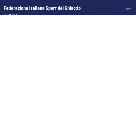
Federazione Italiana Sport del Ghiaccio
© 2024
Iscrizione al Registro delle Persone Giuridiche di Milano
n.1562/2017 CF 97016560159 | P. IVA 05235981007 Sede
Legale: Via Piranesi 46 – 20137 – Milano