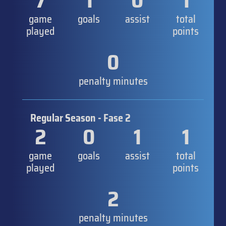
7
1
0
1
game
goals
assist
total
played
points
0
penalty minutes
Regular Season - Fase 2
2
0
1
1
game
goals
assist
total
played
points
2
penalty minutes