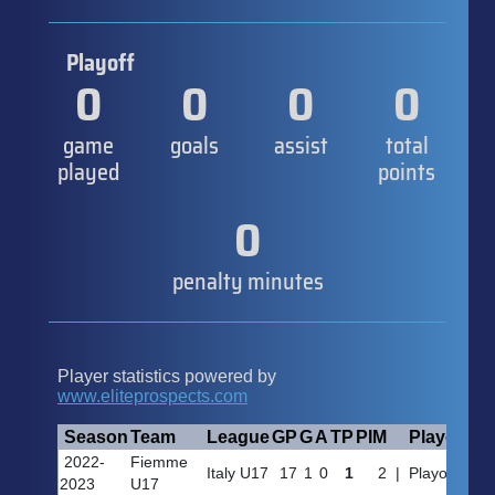
Playoff
0
0
0
0
game
goals
assist
total
played
points
0
penalty minutes