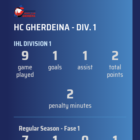
HC GHERDEINA - DIV. 1
IHL DIVISION 1
9
1
1
2
game
goals
assist
total
played
points
2
penalty minutes
Regular Season - Fase 1