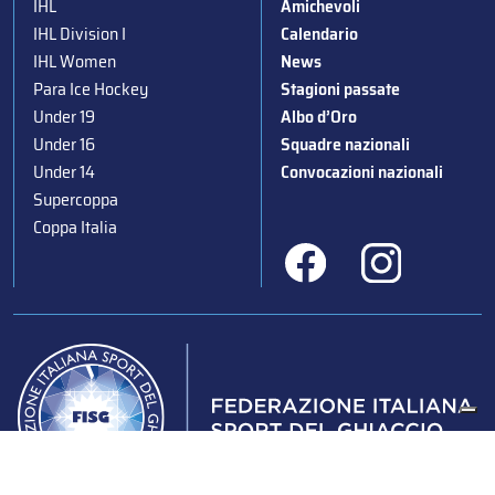
IHL
Amichevoli
IHL Division I
Calendario
IHL Women
News
Para Ice Hockey
Stagioni passate
Under 19
Albo d’Oro
Under 16
Squadre nazionali
Under 14
Convocazioni nazionali
Supercoppa
Coppa Italia