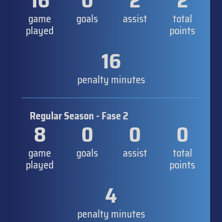
16
0
2
2
game
goals
assist
total
played
points
16
penalty minutes
Regular Season - Fase 2
8
0
0
0
game
goals
assist
total
played
points
4
penalty minutes