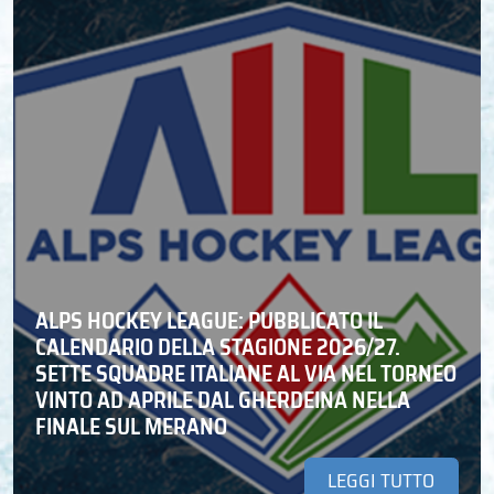
ALPS HOCKEY LEAGUE: PUBBLICATO IL
CALENDARIO DELLA STAGIONE 2026/27.
SETTE SQUADRE ITALIANE AL VIA NEL TORNEO
VINTO AD APRILE DAL GHERDEINA NELLA
FINALE SUL MERANO
LEGGI TUTTO